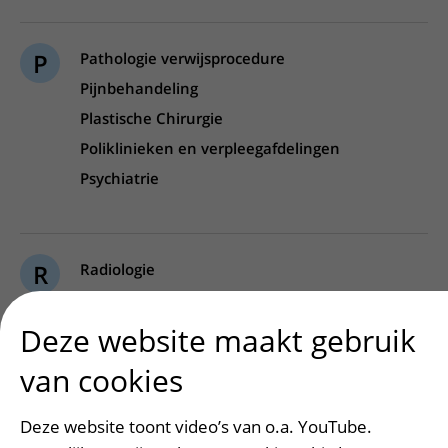
P
Pathologie verwijsprocedure
Pijnbehandeling
Plastische Chirurgie
Poliklinieken en verpleegafdelingen
Psychiatrie
R
Radiologie
Radiotherapie
Reumatologie & klinische immunologie
Deze website maakt gebruik
Revalidatiegeneeskunde
van cookies
Deze website toont video’s van o.a. YouTube.