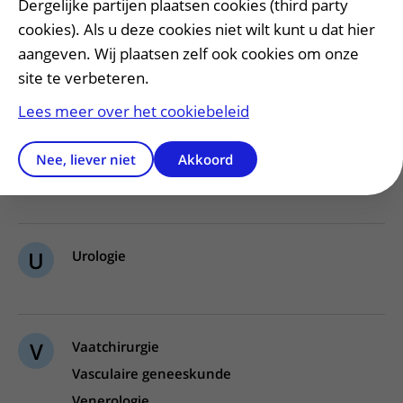
S
Spierziekten Expertisecentrum UMC Utrecht
Dergelijke partijen plaatsen cookies (third party
cookies). Als u deze cookies niet wilt kunt u dat hier
Spineteam
aangeven. Wij plaatsen zelf ook cookies om onze
Spoedeisende hulp
site te verbeteren.
Sportgeneeskunde
Lees meer over het cookiebeleid
Nee, liever niet
Akkoord
T
Traumachirurgie
U
Urologie
V
Vaatchirurgie
Vasculaire geneeskunde
Venerologie