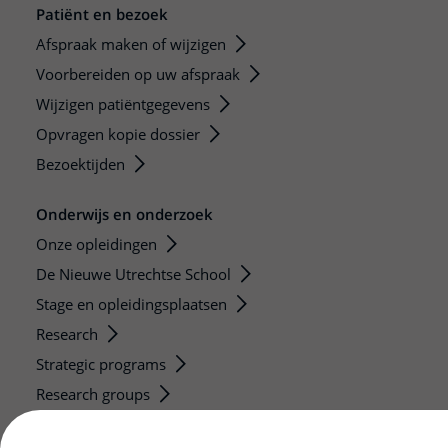
Patiënt en bezoek
Afspraak maken of wijzigen
Voorbereiden op uw afspraak
Wijzigen patiëntgegevens
Opvragen kopie dossier
Bezoektijden
Onderwijs en onderzoek
Onze opleidingen
De Nieuwe Utrechtse School
Stage en opleidingsplaatsen
Research
Strategic programs
Research groups
Researchers