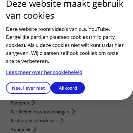
Deze website maakt gebruik
Research technologies
van cookies
Verwijzers
Mijn patiënt verwijzen
Deze website toont video’s van o.a. YouTube.
Teleconsult aanvragen
Dergelijke partijen plaatsen cookies (third party
Diagnostiek aanvragen
cookies). Als u deze cookies niet wilt kunt u dat hier
Zorgverlenersportaal
aangeven. Wij plaatsen zelf ook cookies om onze
site te verbeteren.
Service, contact en faciliteiten
Lees meer over het cookiebeleid
Contact
Wat is uw ervaring met het UMC Utrecht?
Nee, liever niet
Akkoord
Adres en route
Parkeren
Faciliteiten en voorzieningen
Restaurants en winkels
Apotheek