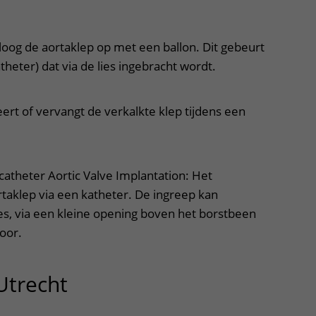
oloog de aortaklep op met een ballon. Dit gebeurt
theter) dat via de lies ingebracht wordt.
ert of vervangt de verkalkte klep tijdens een
catheter Aortic Valve Implantation: Het
taklep via een katheter. De ingreep kan
ies, via een kleine opening boven het borstbeen
oor.
Utrecht
uitklapper, klik om te o