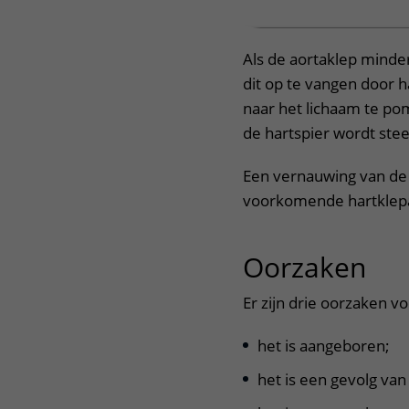
Als de aortaklep minde
dit op te vangen door 
naar het lichaam te pom
de hartspier wordt stee
Een vernauwing van de 
voorkomende hartklepa
Oorzaken
uit
Er zijn drie oorzaken v
het is aangeboren;
het is een gevolg va