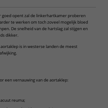
r goed opent zal de linkerhartkamer proberen
harder te werken om toch zoveel mogelijk bloed
pen. De snelheid van de hartslag zal stijgen en
ds dikker.
aortaklep is in westerse landen de meest
fwijking.
klapper, klik om te openen
oor een vernauwing van de aortaklep:
n acuut reuma;