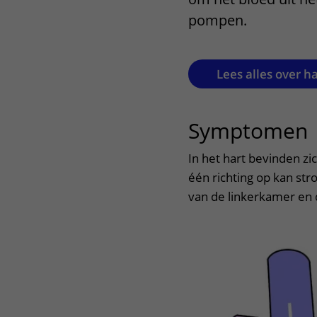
Het Wilhelmina
Bezoektijden
pompen.
Kinderziekenhuis
Wijzigen patiëntgegevens
Lees alles over h
Symptomen
In het hart bevinden zi
één richting op kan st
van de linkerkamer en 