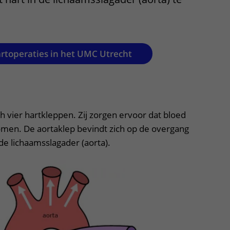
Contact met verpleegafdeling
Het Wilhelmina
Kinderziekenhuis
artoperaties in het UMC Utrecht
uitklapper, klik om te openen
ch vier hartkleppen. Zij zorgen ervoor dat bloed
romen. De aortaklep bevindt zich op de overgang
de lichaamsslagader (aorta).