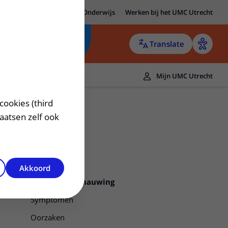
MC Utrecht
Research
Onderwijs
Werken bij het UMC Utrecht
Translate
Mijn UMC Utrecht
cookies (third
laatsen zelf ook
Akkoord
Aortaklepvernauwing
Symptomen
Oorzaken