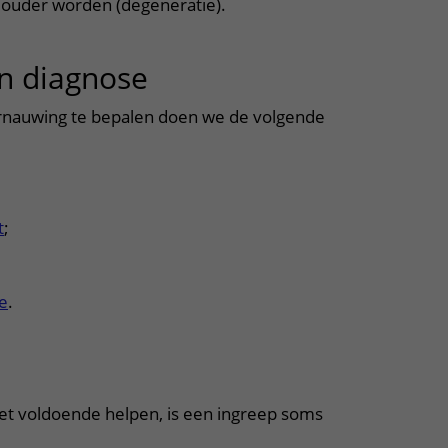
n ouder worden (degeneratie).
n diagnose
uitklapper, klik om t
rnauwing te bepalen doen we de volgende
t
;
ie
.
uitklapper, klik om te openen
et voldoende helpen, is een ingreep soms