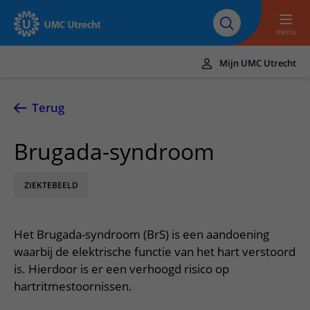
Naar hoofdinhoud
Over UMC
Werken bij het UMC
Research
Onderwijs
Utrecht
Utrecht
menu
Mijn UMC Utrecht
Translate
UMC Utrecht
Terug
Home
Brugada-syndroom
Zorg en behandeling
ZIEKTEBEELD
Ziekten en aandoeningen
Afspraak en opname
Behandelingen
Afspraak maken of wijzigen
In het ziekenhuis
Het Brugada-syndroom (BrS) is een aandoening
Poliklinieken
Bezoek aan de polikliniek
Op bezoek in het UMC Utrecht
Contact en route
waarbij de elektrische functie van het hart verstoord
Verpleegafdelingen
Opname in het ziekenhuis
is. Hierdoor is er een verhoogd risico op
Apotheek
Spoed
Verwijzers
hartritmestoornissen.
Onze zorgverleners
Voorbereiding op uw afspraak
Winkels en restaurants
Contactgegevens
Patiënt verwijzen