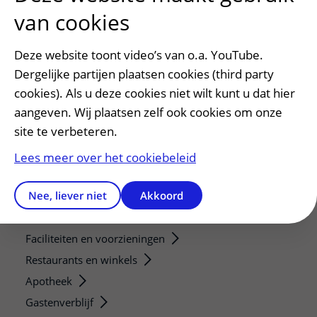
Verwijzers
van cookies
Mijn patiënt verwijzen
Deze website toont video’s van o.a. YouTube.
Teleconsult aanvragen
Dergelijke partijen plaatsen cookies (third party
Diagnostiek aanvragen
cookies). Als u deze cookies niet wilt kunt u dat hier
Zorgverlenersportaal
aangeven. Wij plaatsen zelf ook cookies om onze
site te verbeteren.
Service, contact en faciliteiten
Contact
Lees meer over het cookiebeleid
Wat is uw ervaring met het UMC Utrecht?
Nee, liever niet
Akkoord
Adres en route
Parkeren
Faciliteiten en voorzieningen
Restaurants en winkels
Apotheek
Gastenverblijf