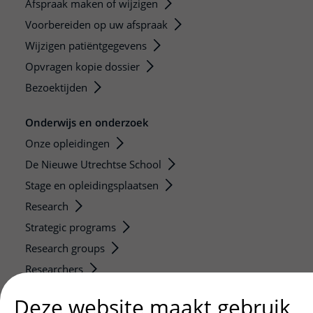
Afspraak maken of wijzigen
Voorbereiden op uw afspraak
Wijzigen patiëntgegevens
Opvragen kopie dossier
Bezoektijden
Onderwijs en onderzoek
Onze opleidingen
De Nieuwe Utrechtse School
Stage en opleidingsplaatsen
Research
Strategic programs
Research groups
Researchers
Research technologies
Deze website maakt gebruik