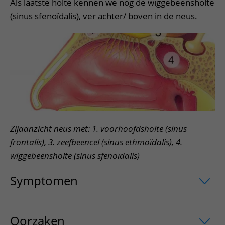
Als laatste holte kennen we nog de wiggebeensholte
(sinus sfenoïdalis), ver achter/ boven in de neus.
Zijaanzicht neus met: 1. voorhoofdsholte (sinus
frontalis), 3. zeefbeencel (sinus ethmoïdalis), 4.
wiggebeensholte (sinus sfenoïdalis)
Symptomen
uitklapper, klik om te ope
Oorzaken
uitklapper, klik om te opene