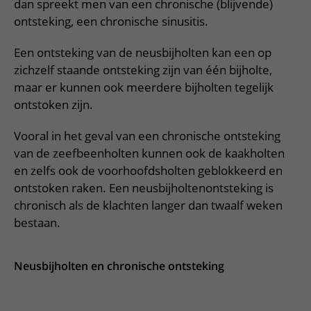
Meer UMC Utrecht
Onderzoeken en diagnostiek
dan spreekt men van een chronische (blijvende)
Bloedprikken
Faciliteiten en voorzieningen
Route naar het ziekenhuis
Teleconsult aanvragen
ontsteking, een chronische sinusitis.
Het Wilhelmina Kinderziekenhuis
Over UMC Utrecht
Wachttijden
Bezoekregels
Parkeren
Diagnostiek aanvragen
Een ontsteking van de neusbijholten kan een op
Research
Bezoektijden
Kwaliteit en veiligheid
Wegwijs in het ziekenhuis
zichzelf staande ontsteking zijn van één bijholte,
Zorgverlenersportaal
Onderwijs
Wijzigen patiëntgegevens
maar er kunnen ook meerdere bijholten tegelijk
Contact met polikliniek
ontstoken zijn.
Mijn UMC Utrecht patiëntportaal
Werken bij het UMC Utrecht
Contact met verpleegafdeling
Vooral in het geval van een chronische ontsteking
Het Wilhelmina Kinderziekenhuis
van de zeefbeenholten kunnen ook de kaakholten
en zelfs ook de voorhoofdsholten geblokkeerd en
ontstoken raken. Een neusbijholtenontsteking is
chronisch als de klachten langer dan twaalf weken
bestaan.
Neusbijholten en chronische ontsteking
In de video leggen we uit wat neusbijholten zijn en wat