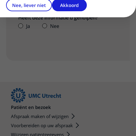
Nee, liever niet
Akkoord
Heeft deze informatie u geholpen?
Ja
Nee
Patiënt en bezoek
Afspraak maken of wijzigen
Voorbereiden op uw afspraak
Wijzigen patiëntgegevens