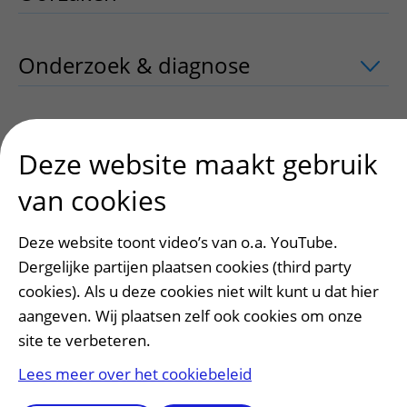
Onderzoek & diagnose
uitklapper, kli
Behandeling
uitklapper, klik om te op
Deze website maakt gebruik
van cookies
Leven met
uitklapper, klik om te open
Deze website toont video’s van o.a. YouTube.
Dergelijke partijen plaatsen cookies (third party
Zorgkosten
uitklapper, klik om te ope
cookies). Als u deze cookies niet wilt kunt u dat hier
aangeven. Wij plaatsen zelf ook cookies om onze
site te verbeteren.
Contact
uitklapper, klik om te openen
Lees meer over het cookiebeleid