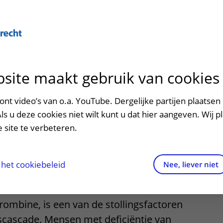
Over U
site maakt gebruik van cookies
n het ziekenhuis
Contact en route
Verwijzers
n
p bezoek in het UMC Utrecht
Mijn UMC Utrecht
Spoed
Patiënt verwijzen
nt video’s van o.a. YouTube. Dergelijke partijen plaatsen 
patiëntportaal
I (protrombine)
Als u deze cookies niet wilt kunt u dat hier aangeven. Wij p
potheek
Contactgegevens
Teleconsult aanvragen
 site te verbeteren.
tie
inkels en restaurants
Route naar het ziekenhuis
Diagnostiek aanvragen
raak
ciliteiten en voorzieningen
Parkeren
Zorgverlenersportaal
het cookiebeleid
Nee, liever niet
ezoekregels
Wegwijs in het ziekenhuis
trombine, is een van de stollingsfactoren
aliteit en veiligheid
Contact met polikliniek
gscascade. Mensen met deficiëntie van