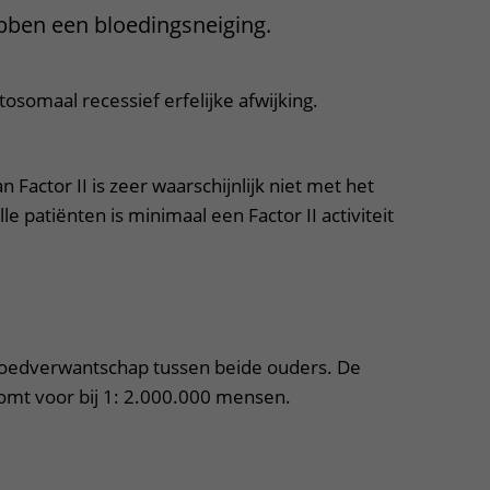
hebben een bloedingsneiging.
Contact met verpleegafdeling
Het Wilhelmina
osomaal recessief erfelijke afwijking.
Kinderziekenhuis
 Factor II is zeer waarschijnlijk niet met het
lle patiënten is minimaal een Factor II activiteit
klapper, klik om te openen
bloedverwantschap tussen beide ouders. De
komt voor bij 1: 2.000.000 mensen.
itklapper, klik om te openen