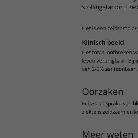
stollingsfactor II 
Het Wilhelmina
Bezoektijden
Kinderziekenhuis
Wijzigen patiëntgegevens
Het is een zeldzame aut
Klinisch beeld
Het totaal ontbreken van
leven verenigbaar. Bij a
van 2-5% aantoonbaar.
Oorzaken
uit
Er is vaak sprake van 
ziekte is zeldzaam en 
Meer weten
u