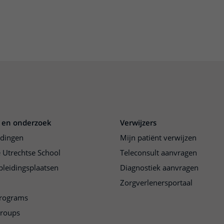
 en onderzoek
Verwijzers
idingen
Mijn patiënt verwijzen
 Utrechtse School
Teleconsult aanvragen
pleidingsplaatsen
Diagnostiek aanvragen
Zorgverlenersportaal
programs
groups