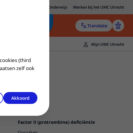
MC Utrecht
Research
Onderwijs
Werken bij het UMC Utrecht
Translate
Mijn UMC Utrecht
cookies (third
laatsen zelf ook
Akkoord
Factor II (protrombine) deficiëntie
Oorzaken