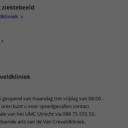
t ziektebeeld
dkliniek
apper, klik om te openen
eveldkliniek
s geopend van maandag t/m vrijdag van 08:00 - 
 uren kunt u voor spoedgevallen contact 
e van het UMC Utrecht via 088 75 555 55. 
doende arts van de Van Creveldkliniek.