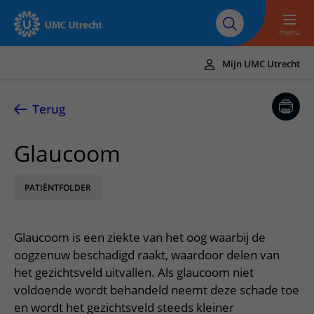
Naar hoofdinhoud
Over UMC
Werken bij het UMC
Research
Onderwijs
Utrecht
Utrecht
menu
Mijn UMC Utrecht
Translate
UMC Utrecht
Terug
Home
Glaucoom
Zorg en behandeling
PATIËNTFOLDER
Ziekten en aandoeningen
Afspraak en opname
Behandelingen
Afspraak maken of wijzigen
In het ziekenhuis
Glaucoom is een ziekte van het oog waarbij de
Poliklinieken
Bezoek aan de polikliniek
Op bezoek in het UMC Utrecht
Contact en route
oogzenuw beschadigd raakt, waardoor delen van
Verpleegafdelingen
Opname in het ziekenhuis
het gezichtsveld uitvallen. Als glaucoom niet
Apotheek
Spoed
Verwijzers
voldoende wordt behandeld neemt deze schade toe
Onze zorgverleners
Voorbereiding op uw afspraak
Winkels en restaurants
Contactgegevens
en wordt het gezichtsveld steeds kleiner
Patiënt verwijzen