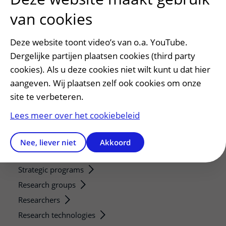
Afspraak maken of wijzigen
van cookies
Voorbereiden op uw afspraak
Wijzigen patiëntgegevens
Deze website toont video’s van o.a. YouTube.
Opvragen kopie dossier
Dergelijke partijen plaatsen cookies (third party
cookies). Als u deze cookies niet wilt kunt u dat hier
Bezoektijden
aangeven. Wij plaatsen zelf ook cookies om onze
Onderwijs en onderzoek
site te verbeteren.
Onze opleidingen
Lees meer over het cookiebeleid
De Nieuwe Utrechtse School
Stage en opleidingsplaatsen
Nee, liever niet
Akkoord
Research
Strategic programs
Research groups
Researchers
Research technologies