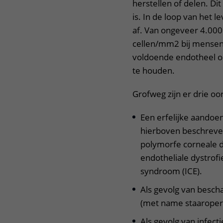
herstellen of delen. Di
is. In de loop van het 
af. Van ongeveer 4.000
cellen/mm2 bij mensen 
voldoende endotheel om
te houden.
Grofweg zijn er drie oo
Een erfelijke aandoen
hierboven beschreven
polymorfe corneale dy
endotheliale dystrofi
syndroom (ICE).
Als gevolg van besch
(met name staaropera
Als gevolg van infecti