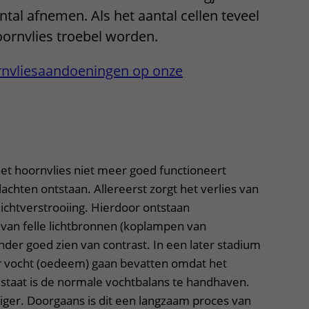
ntal afnemen. Als het aantal cellen teveel
Contact met verpleegafdeling
oornvlies troebel worden.
Het Wilhelmina
Kinderziekenhuis
ornvliesaandoeningen op onze
uitklapper, klik om te openen
het hoornvlies niet meer goed functioneert
achten ontstaan. Allereerst zorgt het verlies van
ichtverstrooiing. Hierdoor ontstaan
st van felle lichtbronnen (koplampen van
nder goed zien van contrast. In een later stadium
r vocht (oedeem) gaan bevatten omdat het
 staat is de normale vochtbalans te handhaven.
iger. Doorgaans is dit een langzaam proces van