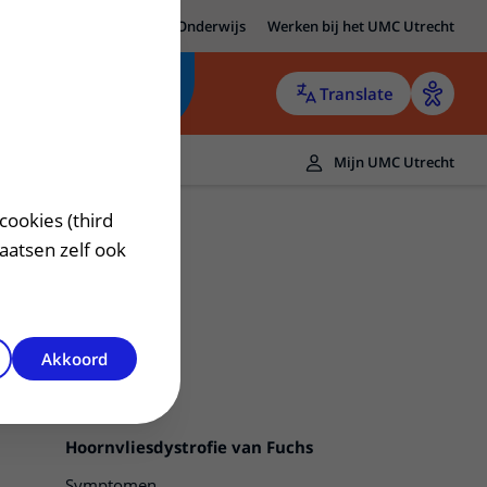
MC Utrecht
Research
Onderwijs
Werken bij het UMC Utrecht
Translate
Mijn UMC Utrecht
cookies (third
laatsen zelf ook
Akkoord
Hoornvliesdystrofie van Fuchs
Symptomen