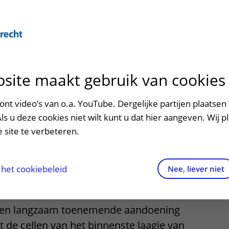
Over U
site maakt gebruik van cookies
n het ziekenhuis
Contact en route
Verwijzers
n
p bezoek in het UMC Utrecht
Mijn UMC Utrecht
Spoed
Patiënt verwijzen
nt video’s van o.a. YouTube. Dergelijke partijen plaatsen 
patiëntportaal
iesdystrofie van
Als u deze cookies niet wilt kunt u dat hier aangeven. Wij p
potheek
Contactgegevens
Teleconsult aanvragen
 site te verbeteren.
inkels en restaurants
Route naar het ziekenhuis
Diagnostiek aanvragen
raak
ciliteiten en voorzieningen
Parkeren
Zorgverlenersportaal
het cookiebeleid
Nee, liever niet
ezoekregels
Wegwijs in het ziekenhuis
s een langzaam toenemende aandoening
aliteit en veiligheid
Contact met polikliniek
t de cellen van het binnenste laagje van