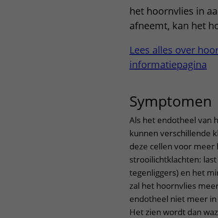
het hoornvlies in aa
Het Wilhelmina
Bezoektijden
Kinderziekenhuis
afneemt, kan het h
Wijzigen patiëntgegevens
Lees alles over ho
informatiepagina
Symptomen
Als het endotheel van 
kunnen verschillende kl
deze cellen voor meer l
strooilichtklachten: la
tegenliggers) en het mi
zal het hoornvlies mee
endotheel niet meer in
Het zien wordt dan waz