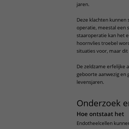
jaren.
Deze klachten kunnen 
operatie, meestal een 
staaroperatie kan het 
hoornvlies troebel word
situaties voor, maar d
De zeldzame erfelijke a
geboorte aanwezig en g
levensjaren.
Onderzoek e
Hoe ontstaat het
Endotheelcellen kunnen 