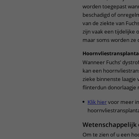
worden toegepast wann
beschadigd of onregelma
van de ziekte van Fuchs
zijn vaak een tijdelijke
maar soms worden ze c
Hoornvliestransplanta
Wanneer Fuchs’ dystrof
kan een hoornvliestrans
zieke binnenste laagje
flinterdun donorlaagje
Klik hier
voor meer in
hoornvliestransplanta
Wetenschappelijk
Om te zien of u een ho