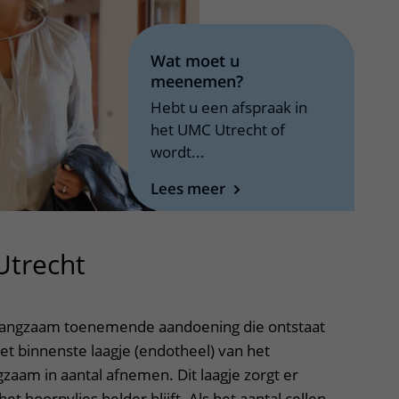
Wat moet u
meenemen?
Hebt u een afspraak in
het UMC Utrecht of
wordt...
Lees meer
Utrecht
uitklapper, klik om te o
n langzaam toenemende aandoening die ontstaat
et binnenste laagje (endotheel) van het
gzaam in aantal afnemen. Dit laagje zorgt er
t hoornvlies helder blijft. Als het aantal cellen