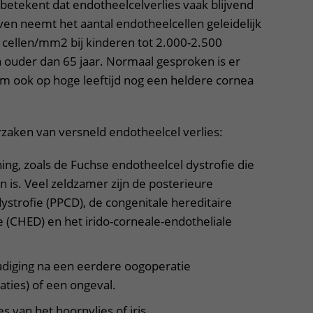
t betekent dat endotheelcelverlies vaak blijvend
leven neemt het aantal endotheelcellen geleidelijk
 cellen/mm2 bij kinderen tot 2.000-2.500
ouder dan 65 jaar. Normaal gesproken is er
 ook op hoge leeftijd nog een heldere cornea
rzaken van versneld endotheelcel verlies:
ing, zoals de Fuchse endotheelcel dystrofie die
 is. Veel zeldzamer zijn de posterieure
strofie (PPCD), de congenitale hereditaire
e (CHED) en het irido-corneale-endotheliale
adiging na een eerdere oogoperatie
ties) of een ongeval.
es van het hoornvlies of iris.