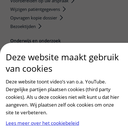
Voorbereiden op uw afspraak
Wijzigen patiëntgegevens
Opvragen kopie dossier
Bezoektijden
Onderwijs en onderzoek
Onze opleidingen
Deze website maakt gebruik
De Nieuwe Utrechtse School
van cookies
Stage en opleidingsplaatsen
Research
Deze website toont video’s van o.a. YouTube.
Strategic programs
Dergelijke partijen plaatsen cookies (third party
Research groups
cookies). Als u deze cookies niet wilt kunt u dat hier
Researchers
aangeven. Wij plaatsen zelf ook cookies om onze
Research technologies
site te verbeteren.
Lees meer over het cookiebeleid
Verwijzers