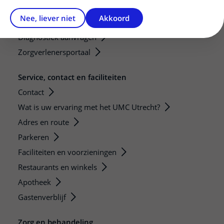
Mijn patiënt verwijzen
Nee, liever niet
Akkoord
Teleconsult aanvragen
Diagnostiek aanvragen
Zorgverlenersportaal
Service, contact en faciliteiten
Contact
Wat is uw ervaring met het UMC Utrecht?
Adres en route
Parkeren
Faciliteiten en voorzieningen
Restaurants en winkels
Apotheek
Gastenverblijf
Zorg en behandeling