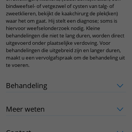
Meer UMC Utrecht
Onderzoeken en diagnostiek
Bloedprikken
Faciliteiten en voorzieningen
bindweefsel- of vetgezwel of cysten van talg- of
Route naar het ziekenhuis
Teleconsult aanvragen
Het Wilhelmina Kinderziekenhuis
Over UMC Utrecht
zweetklieren, bekijkt de kaakchirurg de plek(ken)
Wachttijden
Bezoekregels
Parkeren
Diagnostiek aanvragen
waar het om gaat. Hij stelt een diagnose; soms is
Research
Bezoektijden
Kwaliteit en veiligheid
Wegwijs in het ziekenhuis
hiervoor weefselonderzoek nodig. Kleine
Zorgverlenersportaal
Onderwijs
Wijzigen patiëntgegevens
behandelingen die niet te lang duren, worden direct
Contact met polikliniek
uitgevoerd onder plaatselijke verdoving. Voor
Mijn UMC Utrecht patiëntportaal
Werken bij het UMC Utrecht
Contact met verpleegafdeling
behandelingen die uitgebreid zijn en langer duren,
maakt u een vervolgafspraak om de behandeling uit
Het Wilhelmina Kinderziekenhuis
te voeren.
Behandeling
uitklapper, klik om te op
Meer weten
uitklapper, klik om te ope