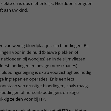
iekte en is dus niet erfelijk. Hierdoor is er geen
ft aan uw kind.
uitklapper, klik om te openen
en van weinig bloedplaatjes zijn bloedingen. Bij
ingen voor in de huid (blauwe plekken of
 nabloeden bij wondjes) en in de slijmvliezen
leesbloedingen en hevige menstruaties).
loedingsneiging is extra voorzichtigheid nodig
 ingrepen en operaties. Er is een iets
ontstaan van ernstige bloedingen, zoals maag-
loedingen of hersenbloedingen; ernstige
kig zelden voor bij ITP.
eid een veelgehoorde klacht bij ITP patiënten.