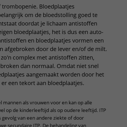
 trombopenie. Bloedplaatjes
Contact met verpleegafdeling
belangrijk om de bloedstolling goed te
Het Wilhelmina
ntstaat doordat je lichaam antistoffen
Kinderziekenhuis
igen bloedplaatjes, het is dus een auto-
ntistoffen en bloedplaatjes vormen een
 afgebroken door de lever en/of de milt.
 zo'n complex met antistoffen zitten,
ebroken dan normaal. Omdat niet snel
edplaatjes aangemaakt worden door het
er een tekort aan bloedplaatjes.
el mannen als vrouwen voor en kan op alle
el op de kinderleeftijd als op oudere leeftijd. ITP
 gevolg van een andere ziekte of door
we secundaire ITP. De behandeling van