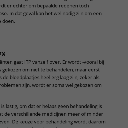
ordt er echter om bepaalde redenen toch
ose. In dat geval kan het wel nodig zijn om een
 doen.
uitklapper, klik om te openen
rg
ënten gaat ITP vanzelf over. Er wordt -vooral bij
 gekozen om niet te behandelen, maar eerst
s de bloedplaatjes heel erg laag zijn, zeker als
problemen zijn, wordt er soms wel gekozen om
.
is lastig, om dat er helaas geen behandeling is
dat de verschillende medicijnen meer of minder
even. De keuze voor behandeling wordt daarom