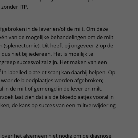
 zonder ITP.
fgebroken in de lever en/of de milt. Om deze
één van de mogelijke behandelingen om de milt
n (splenectomie). Dit heeft bij ongeveer 2 op de
us niet bij iedereen. Het is moeilijk te
ingreep succesvol zal zijn. Het maken van een
1
In‐labelled platelet scan) kan daarbij helpen. Op
 waar de bloedplaatjes worden afgebroken;
al in de milt of gemengd in de lever en milt.
oek laat zien dat als de bloedplaatjes vooral in
ken, de kans op succes van een miltverwijdering
over het algemeen niet nodig om de diagnose