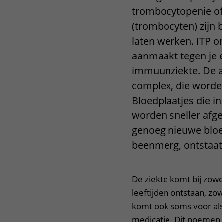
trombocytopenie of
Het Wilhelmina
Bezoektijden
Kinderziekenhuis
(trombocyten) zijn 
Wijzigen patiëntgegevens
laten werken. ITP o
aanmaakt tegen je e
immuunziekte. De a
complex, die worden
Bloedplaatjes die in
worden sneller afg
genoeg nieuwe blo
beenmerg, ontstaat 
De ziekte komt bij zow
leeftijden ontstaan, zow
komt ook soms voor als
medicatie. Dit noemen 