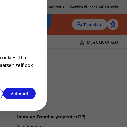
MC Utrecht
Research
Onderwijs
Werken bij het UMC Utrecht
Translate
Mijn UMC Utrecht
cookies (third
laatsen zelf ook
Akkoord
Immuun Trombocytopenie (ITP)
Symptomen