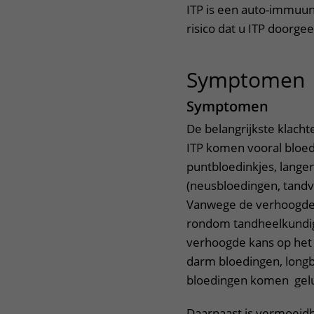
ITP is een auto-immuunz
risico dat u ITP doorgee
Symptomen
Symptomen
De belangrijkste klacht
ITP komen vooral bloed
puntbloedinkjes, langer
(neusbloedingen, tandv
Vanwege de verhoogde b
rondom tandheelkundige
verhoogde kans op het 
darm bloedingen, longb
bloedingen komen geluk
Daarnaast is vermoeidh