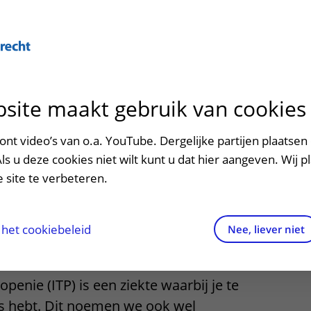
Over U
site maakt gebruik van cookies
n het ziekenhuis
Contact en route
Verwijzers
n
p bezoek in het UMC Utrecht
Mijn UMC Utrecht
Spoed
Patiënt verwijzen
nt video’s van o.a. YouTube. Dergelijke partijen plaatsen 
patiëntportaal
n
Als u deze cookies niet wilt kunt u dat hier aangeven. Wij p
potheek
Contactgegevens
Teleconsult aanvragen
 site te verbeteren.
ytopenie (ITP)
inkels en restaurants
Route naar het ziekenhuis
Diagnostiek aanvragen
raak
ciliteiten en voorzieningen
Parkeren
Zorgverlenersportaal
het cookiebeleid
Nee, liever niet
ezoekregels
Wegwijs in het ziekenhuis
nie (ITP) is een ziekte waarbij je te
aliteit en veiligheid
Contact met polikliniek
es hebt. Dit noemen we ook wel