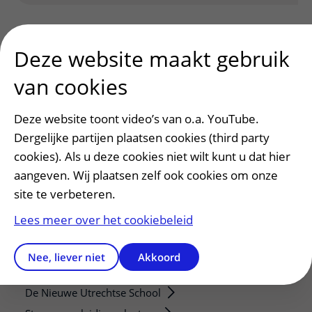
Deze website maakt gebruik
van cookies
Patiënt en bezoek
Deze website toont video’s van o.a. YouTube.
Afspraak maken of wijzigen
Dergelijke partijen plaatsen cookies (third party
Voorbereiden op uw afspraak
cookies). Als u deze cookies niet wilt kunt u dat hier
aangeven. Wij plaatsen zelf ook cookies om onze
Wijzigen patiëntgegevens
site te verbeteren.
Opvragen kopie dossier
Bezoektijden
Lees meer over het cookiebeleid
Onderwijs en onderzoek
Nee, liever niet
Akkoord
Onze opleidingen
De Nieuwe Utrechtse School