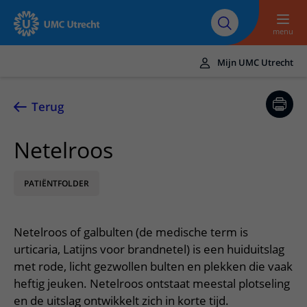
Naar hoofdinhoud
Over UMC
Werken bij het UMC
Research
Onderwijs
Utrecht
Utrecht
menu
Mijn UMC Utrecht
Translate
UMC Utrecht
Terug
Home
Netelroos
Zorg en behandeling
PATIËNTFOLDER
Ziekten en aandoeningen
Afspraak en opname
Behandelingen
Afspraak maken of wijzigen
In het ziekenhuis
Netelroos of galbulten (de medische term is
Poliklinieken
Bezoek aan de polikliniek
Op bezoek in het UMC Utrecht
Contact en route
urticaria, Latijns voor brandnetel) is een huiduitslag
Verpleegafdelingen
Opname in het ziekenhuis
met rode, licht gezwollen bulten en plekken die vaak
Apotheek
Spoed
Verwijzers
heftig jeuken. Netelroos ontstaat meestal plotseling
Onze zorgverleners
Voorbereiding op uw afspraak
Winkels en restaurants
Contactgegevens
en de uitslag ontwikkelt zich in korte tijd.
Patiënt verwijzen