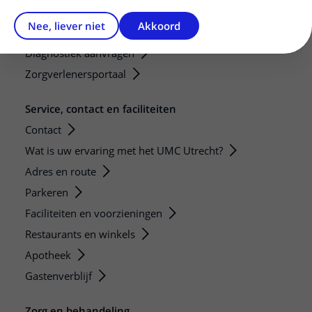
Mijn patiënt verwijzen
Nee, liever niet
Akkoord
Teleconsult aanvragen
Diagnostiek aanvragen
Zorgverlenersportaal
Service, contact en faciliteiten
Contact
Wat is uw ervaring met het UMC Utrecht?
Adres en route
Parkeren
Faciliteiten en voorzieningen
Restaurants en winkels
Apotheek
Gastenverblijf
Zorg en behandeling