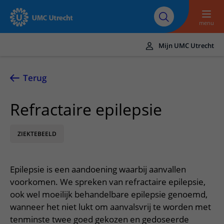
Naar hoofdinhoud
Over UMC
Werken bij het UMC
Research
Onderwijs
Utrecht
Utrecht
menu
Mijn UMC Utrecht
Translate
UMC Utrecht
Terug
Home
Refractaire epilepsie
Zorg en behandeling
ZIEKTEBEELD
Ziekten en aandoeningen
Afspraak en opname
Behandelingen
Afspraak maken of wijzigen
In het ziekenhuis
Epilepsie is een aandoening waarbij aanvallen
Poliklinieken
Bezoek aan de polikliniek
Op bezoek in het UMC Utrecht
Contact en route
voorkomen. We spreken van refractaire epilepsie,
Verpleegafdelingen
Opname in het ziekenhuis
ook wel moeilijk behandelbare epilepsie genoemd,
Apotheek
Spoed
Verwijzers
wanneer het niet lukt om aanvalsvrij te worden met
Onze zorgverleners
Voorbereiding op uw afspraak
Winkels en restaurants
Contactgegevens
tenminste twee goed gekozen en gedoseerde
Patiënt verwijzen