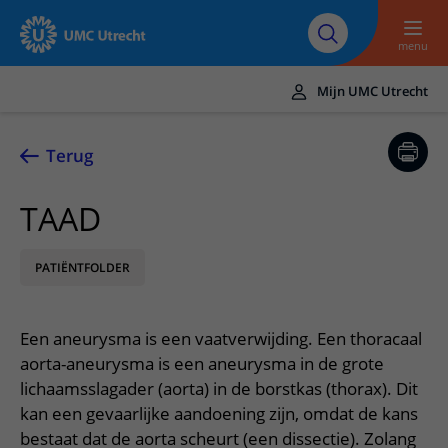
Naar hoofdinhoud
Over UMC
Werken bij het UMC
Research
Onderwijs
Utrecht
Utrecht
menu
Mijn UMC Utrecht
Translate
UMC Utrecht
Terug
Home
TAAD
Zorg en behandeling
PATIËNTFOLDER
Ziekten en aandoeningen
Afspraak en opname
Behandelingen
Afspraak maken of wijzigen
In het ziekenhuis
Een aneurysma is een vaatverwijding. Een thoracaal
Poliklinieken
Bezoek aan de polikliniek
Op bezoek in het UMC Utrecht
Contact en route
aorta-aneurysma is een aneurysma in de grote
Verpleegafdelingen
Opname in het ziekenhuis
lichaamsslagader (aorta) in de borstkas (thorax). Dit
Apotheek
Spoed
Verwijzers
kan een gevaarlijke aandoening zijn, omdat de kans
Onze zorgverleners
Voorbereiding op uw afspraak
Winkels en restaurants
Contactgegevens
bestaat dat de aorta scheurt (een dissectie). Zolang
Patiënt verwijzen