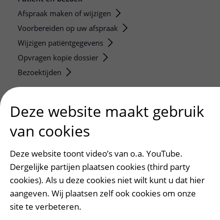
Afspraak maken of wijzigen
Voorbereiden op uw afspraak
Wijzigen patiëntgegevens
Opvragen kopie dossier
Bezoektijden
Onderwijs en onderzoek
Deze website maakt gebruik
Onze opleidingen
van cookies
De Nieuwe Utrechtse School
Stage en opleidingsplaatsen
Deze website toont video’s van o.a. YouTube.
Research
Dergelijke partijen plaatsen cookies (third party
Strategic programs
cookies). Als u deze cookies niet wilt kunt u dat hier
Research groups
aangeven. Wij plaatsen zelf ook cookies om onze
Researchers
site te verbeteren.
Research technologies