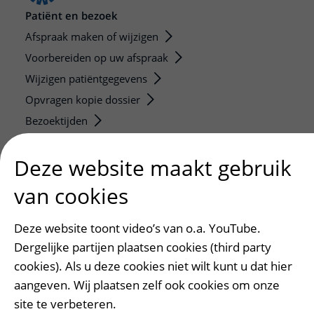
Patiënt en bezoek
Afspraak maken of wijzigen
Voorbereiden op uw afspraak
Wijzigen patiëntgegevens
Opvragen kopie dossier
Bezoektijden
Onderwijs en onderzoek
Deze website maakt gebruik
Onze opleidingen
van cookies
De Nieuwe Utrechtse School
Stage en opleidingsplaatsen
Deze website toont video’s van o.a. YouTube.
Research
Dergelijke partijen plaatsen cookies (third party
Strategic programs
cookies). Als u deze cookies niet wilt kunt u dat hier
Research groups
aangeven. Wij plaatsen zelf ook cookies om onze
site te verbeteren.
Researchers