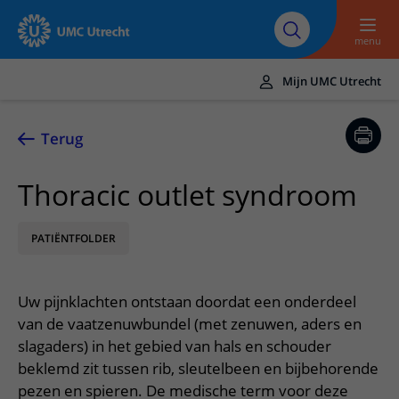
Naar hoofdinhoud
Over UMC
Werken bij het UMC
Research
Onderwijs
Utrecht
Utrecht
menu
Mijn UMC Utrecht
Translate
UMC Utrecht
Terug
Home
Thoracic outlet syndroom
Zorg en behandeling
PATIËNTFOLDER
Ziekten en aandoeningen
Afspraak en opname
Behandelingen
Afspraak maken of wijzigen
In het ziekenhuis
Uw pijnklachten ontstaan doordat een onderdeel
Poliklinieken
Bezoek aan de polikliniek
Op bezoek in het UMC Utrecht
Contact en route
van de vaatzenuwbundel (met zenuwen, aders en
Verpleegafdelingen
Opname in het ziekenhuis
slagaders) in het gebied van hals en schouder
Apotheek
Spoed
Verwijzers
beklemd zit tussen rib, sleutelbeen en bijbehorende
Onze zorgverleners
Voorbereiding op uw afspraak
Winkels en restaurants
Contactgegevens
pezen en spieren. De medische term voor deze
Patiënt verwijzen