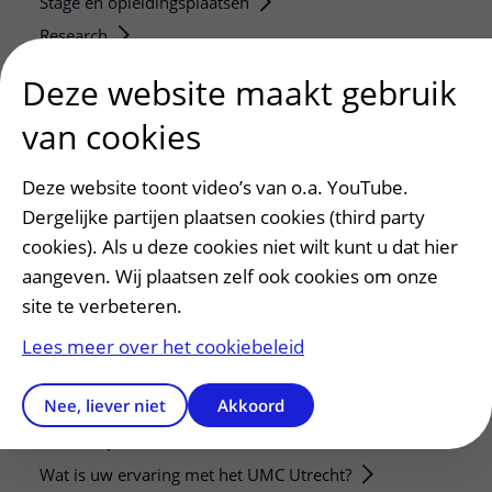
Stage en opleidingsplaatsen
Research
Strategic programs
Deze website maakt gebruik
Research groups
van cookies
Researchers
Research technologies
Deze website toont video’s van o.a. YouTube.
Dergelijke partijen plaatsen cookies (third party
Verwijzers
cookies). Als u deze cookies niet wilt kunt u dat hier
Mijn patiënt verwijzen
aangeven. Wij plaatsen zelf ook cookies om onze
Teleconsult aanvragen
site te verbeteren.
Diagnostiek aanvragen
Lees meer over het cookiebeleid
Zorgverlenersportaal
Nee, liever niet
Akkoord
Service, contact en faciliteiten
Contact
Wat is uw ervaring met het UMC Utrecht?