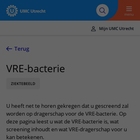
Naar hoofdinhoud
Over UMC
Werken bij het UMC
Research
Onderwijs
Utrecht
Utrecht
menu
Mijn UMC Utrecht
Translate
UMC Utrecht
Terug
Home
VRE-bacterie
Zorg en behandeling
ZIEKTEBEELD
Ziekten en aandoeningen
Afspraak en opname
Behandelingen
Afspraak maken of wijzigen
In het ziekenhuis
U heeft net te horen gekregen dat u gescreend zal
Poliklinieken
Bezoek aan de polikliniek
Op bezoek in het UMC Utrecht
Contact en route
worden op dragerschap voor de VRE-bacterie. Op
Verpleegafdelingen
Opname in het ziekenhuis
deze pagina leest u wat de VRE-bacterie is, wat
Apotheek
Spoed
Verwijzers
screening inhoudt en wat VRE-dragerschap voor u
Onze zorgverleners
Voorbereiding op uw afspraak
Winkels en restaurants
Contactgegevens
kan betekenen.
Patiënt verwijzen