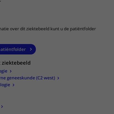
Contact met verpleegafdeling
itklapper, klik om te openen
Het Wilhelmina
Kinderziekenhuis
atie over dit ziektebeeld kunt u de patiëntfolder
patiëntfolder
t ziektebeeld
ogie
rne geneeskunde (C2 west)
logie