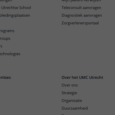
 Utrechtse School
Teleconsult aanvragen
pleidingsplaatsen
Diagnostiek aanvragen
Zorgverlenersportaal
programs
groups
rs
echnologies
rtises
Over het UMC Utrecht
Over ons
Strategie
Organisatie
Duurzaamheid