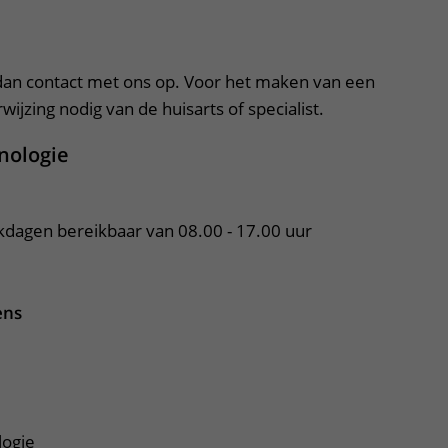
apper, klik om te openen
an contact met ons op. Voor het maken van een
ijzing nodig van de huisarts of specialist.
inologie
rkdagen bereikbaar van 08.00 - 17.00 uur
ens
logie