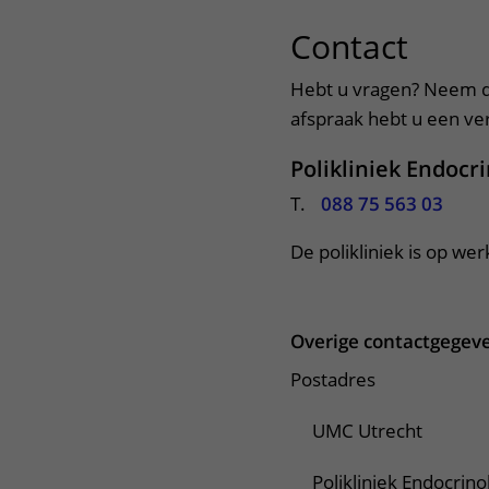
Contact
uitkl
Hebt u vragen? Neem d
afspraak hebt u een verw
Polikliniek Endocr
T.
088 75 563 03
De polikliniek is op we
Overige contactgegev
Postadres
UMC Utrecht
Polikliniek Endocrino