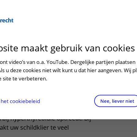
Over U
site maakt gebruik van cookies
n het ziekenhuis
Contact en route
Verwijzers
n
p bezoek in het UMC Utrecht
Mijn UMC Utrecht
Spoed
Patiënt verwijzen
nt video’s van o.a. YouTube. Dergelijke partijen plaatsen 
patiëntportaal
van Graves
Als u deze cookies niet wilt kunt u dat hier aangeven. Wij p
potheek
Contactgegevens
Teleconsult aanvragen
 site te verbeteren.
inkels en restaurants
Route naar het ziekenhuis
Diagnostiek aanvragen
raak
ciliteiten en voorzieningen
Parkeren
Zorgverlenersportaal
het cookiebeleid
Nee, liever niet
es is een zogenoemde auto-
ezoekregels
Wegwijs in het ziekenhuis
ij hyperthyreoïdie optreedt. Bij
kt uw schildklier te veel
aliteit en veiligheid
Contact met polikliniek
.