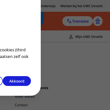
MC Utrecht
Research
Onderwijs
Werken bij het UMC Utrecht
Translate
Mijn UMC Utrecht
cookies (third
laatsen zelf ook
Akkoord
Ziekte van Graves
Meer weten
Contact