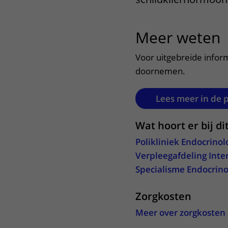
Het Wilhelmina
Bezoektijden
Kinderziekenhuis
Meer weten
u
Wijzigen patiëntgegevens
Voor uitgebreide inform
doornemen.
Lees meer in de 
Wat hoort er bij di
Polikliniek Endocrinol
Verpleegafdeling Inte
Specialisme Endocrino
Zorgkosten
Meer over zorgkosten