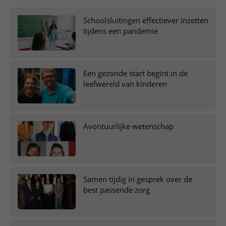
Meer UMC Utrecht
Onderzoeken en diagnostiek
Bloedprikken
Faciliteiten en voorzieningen
Route naar het ziekenhuis
Teleconsult aanvragen
Het Wilhelmina Kinderziekenhuis
Schoolsluitingen effectiever inzetten
Over UMC Utrecht
Wachttijden
Bezoekregels
Parkeren
tijdens een pandemie
Diagnostiek aanvragen
Research
Bezoektijden
Kwaliteit en veiligheid
Wegwijs in het ziekenhuis
Zorgverlenersportaal
Onderwijs
Wijzigen patiëntgegevens
Contact met polikliniek
Een gezonde start begint in de
Mijn UMC Utrecht patiëntportaal
Werken bij het UMC Utrecht
Contact met verpleegafdeling
leefwereld van kinderen
Het Wilhelmina Kinderziekenhuis
Avontuurlijke wetenschap
Samen tijdig in gesprek over de
best passende zorg