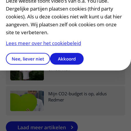
Deze website toont video’s van o.a. YouTube.
Bijzondere SDG erkenning voor
duurzaamheid
Dergelijke partijen plaatsen cookies (third party
cookies). Als u deze cookies niet wilt kunt u dat hier
aangeven. Wij plaatsen zelf ook cookies om onze
site te verbeteren.
Esther verduurzaamt op de
dagbehandeling
Lees meer over het cookiebeleid
Nee, liever niet
Akkoord
Duurzaamheid triggert Justijn tot
omdenken
Mijn CO2-budget is op, aldus
Redmer
Laad meer artikelen