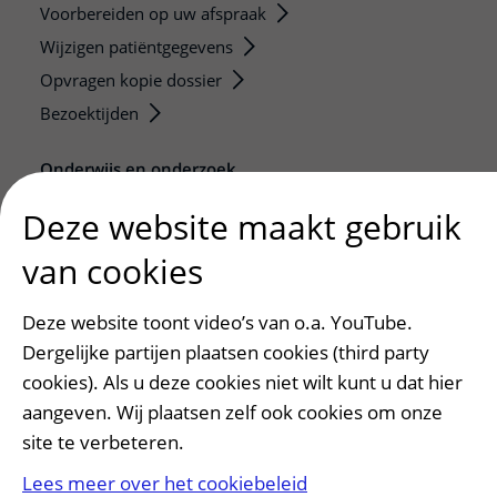
Voorbereiden op uw afspraak
Wijzigen patiëntgegevens
Opvragen kopie dossier
Bezoektijden
Onderwijs en onderzoek
Onze opleidingen
Deze website maakt gebruik
De Nieuwe Utrechtse School
van cookies
Stage en opleidingsplaatsen
Research
Deze website toont video’s van o.a. YouTube.
Strategic programs
Dergelijke partijen plaatsen cookies (third party
Research groups
cookies). Als u deze cookies niet wilt kunt u dat hier
Researchers
aangeven. Wij plaatsen zelf ook cookies om onze
Research technologies
site te verbeteren.
Lees meer over het cookiebeleid
Verwijzers