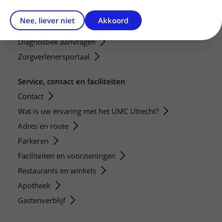
Mijn patiënt verwijzen
Nee, liever niet
Akkoord
Teleconsult aanvragen
Diagnostiek aanvragen
Zorgverlenersportaal
Service, contact en faciliteiten
Contact
Wat is uw ervaring met het UMC Utrecht?
Adres en route
Parkeren
Faciliteiten en voorzieningen
Restaurants en winkels
Apotheek
Gastenverblijf