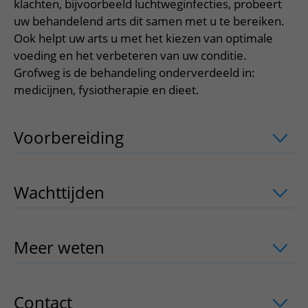
Meer UMC Utrecht
Onderzoeken en diagnostiek
klachten, bijvoorbeeld luchtweginfecties, probeert
Bloedprikken
Faciliteiten en voorzieningen
Route naar het ziekenhuis
Teleconsult aanvragen
uw behandelend arts dit samen met u te bereiken.
Het Wilhelmina Kinderziekenhuis
Over UMC Utrecht
Wachttijden
Bezoekregels
Ook helpt uw arts u met het kiezen van optimale
Parkeren
Diagnostiek aanvragen
Research
voeding en het verbeteren van uw conditie.
Bezoektijden
Kwaliteit en veiligheid
Wegwijs in het ziekenhuis
Zorgverlenersportaal
Grofweg is de behandeling onderverdeeld in:
Onderwijs
Wijzigen patiëntgegevens
medicijnen, fysiotherapie en dieet.
Contact met polikliniek
Mijn UMC Utrecht patiëntportaal
Werken bij het UMC Utrecht
Contact met verpleegafdeling
Voorbereiding
uitklapper, klik om te 
Het Wilhelmina Kinderziekenhuis
Wachttijden
uitklapper, klik om te ope
Meer weten
uitklapper, klik om te ope
Contact
uitklapper, klik om te openen