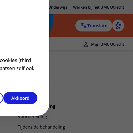
MC Utrecht
Research
Onderwijs
Werken bij het UMC Utrecht
Translate
Mijn UMC Utrecht
cookies (third
laatsen zelf ook
Akkoord
Borstverkleining
Voorbereiding
Tijdens de behandeling