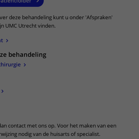
patiëntfolder
over deze behandeling kunt u onder 'Afspraken'
ijn UMC Utrecht vinden.
ht
eze behandeling
chirurgie
apper, klik om te openen
an contact met ons op. Voor het maken van een
ijzing nodig van de huisarts of specialist.