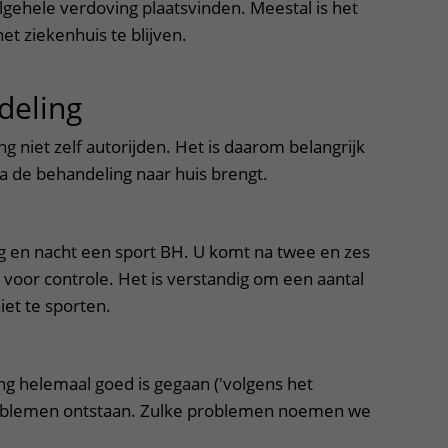
lgehele verdoving plaatsvinden. Meestal is het
et ziekenhuis te blijven.
deling
uitklapper, klik om te op
g niet zelf autorijden. Het is daarom belangrijk
na de behandeling naar huis brengt.
g en nacht een sport BH. U komt na twee en zes
 voor controle. Het is verstandig om een aantal
iet te sporten.
ng helemaal goed is gegaan ('volgens het
roblemen ontstaan. Zulke problemen noemen we