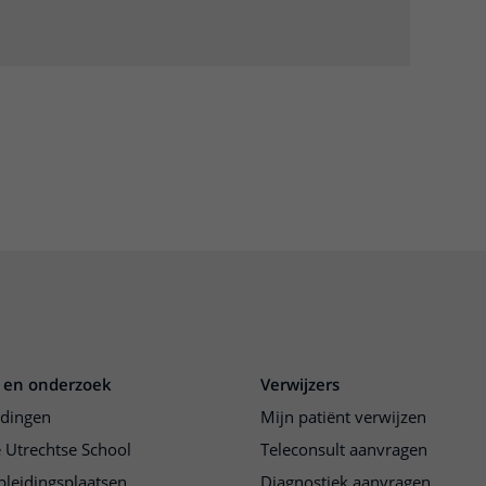
 en onderzoek
Verwijzers
idingen
Mijn patiënt verwijzen
 Utrechtse School
Teleconsult aanvragen
pleidingsplaatsen
Diagnostiek aanvragen