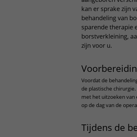
Het Wilhelmina
Bezoektijden
kan er sprake zijn 
Kinderziekenhuis
behandeling van bo
Wijzigen patiëntgegevens
sparende therapie e
borstverkleining, a
zijn voor u.
Voorbereidi
Voordat de behandeling 
de plastische chirurgie
met het uitzoeken van
op de dag van de opera
Tijdens de b