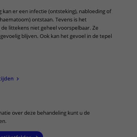
 kan er een infectie (ontsteking), nabloeding of
(haematoom) ontstaan. Tevens is het
n de littekens niet geheel voorspelbaar. Ze
 gevoelig blijven. Ook kan het gevoel in de tepel
uitklapper, klik om te openen
tijden
itklapper, klik om te openen
matie over deze behandeling kunt u de
en.