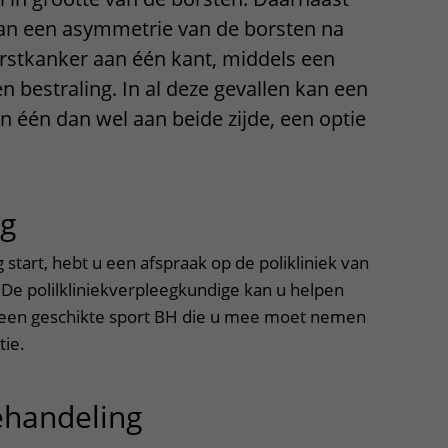
Contact met verpleegafdeling
van een asymmetrie van de borsten na
rstkanker aan één kant, middels een
Het Wilhelmina
n bestraling. In al deze gevallen kan een
Kinderziekenhuis
an één dan wel aan beide zijde, een optie
ng
uitklapper, klik om te openen
start, hebt u een afspraak op de polikliniek van
. De polilkliniekverpleegkundige kan u helpen
 een geschikte sport BH die u mee moet nemen
tie.
ehandeling
uitklapper, klik om t