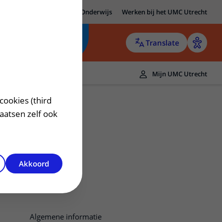
MC Utrecht
Research
Onderwijs
Werken bij het UMC Utrecht
Translate
Mijn UMC Utrecht
cookies (third
laatsen zelf ook
Akkoord
Algemene informatie