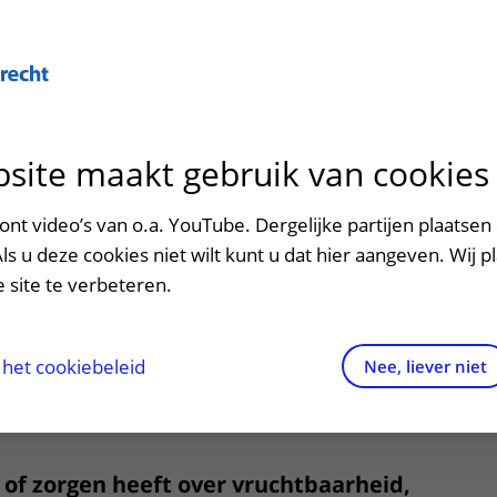
Over U
site maakt gebruik van cookies
n het ziekenhuis
Contact en route
Verwijzers
n
p bezoek in het UMC Utrecht
Mijn UMC Utrecht
Spoed
Patiënt verwijzen
nt video’s van o.a. YouTube. Dergelijke partijen plaatsen 
patiëntportaal
telde vragen over
Als u deze cookies niet wilt kunt u dat hier aangeven. Wij p
potheek
Contactgegevens
Teleconsult aanvragen
 site te verbeteren.
antingsgeneeskunde
inkels en restaurants
Route naar het ziekenhuis
Diagnostiek aanvragen
raak
ciliteiten en voorzieningen
Parkeren
Zorgverlenersportaal
het cookiebeleid
Nee, liever niet
UMC Utrecht
ezoekregels
Wegwijs in het ziekenhuis
aliteit en veiligheid
Contact met polikliniek
of zorgen heeft over vruchtbaarheid,