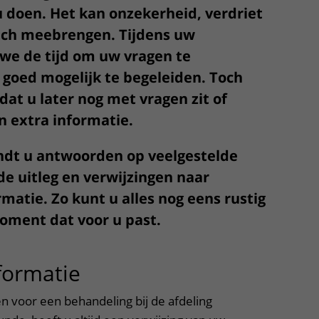
u doen. Het kan onzekerheid, verdriet
Contact met verpleegafdeling
ich meebrengen. Tijdens uw
Het Wilhelmina
we de tijd om uw vragen te
Kinderziekenhuis
 goed mogelijk te begeleiden. Toch
at u later nog met vragen zit of
n extra informatie.
ndt u antwoorden op veelgestelde
de uitleg en verwijzingen naar
atie. Zo kunt u alles nog eens rustig
oment dat voor u past.
formatie
uitklapper, klik om te 
en voor een behandeling bij de afdeling