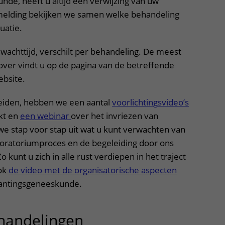
de, heeft u altijd een verwijzing van uw
nmelding bekijken we samen welke behandeling
tuatie.
 wachttijd, verschilt per behandeling. De meest
over vindt u op de pagina van de betreffende
ebsite.
eiden, hebben we een aantal
voorlichtingsvideo’s
kt en
een webinar
over het invriezen van
 we stap voor stap uit wat u kunt verwachten van
boratoriumproces en de begeleiding door ons
kunt u zich in alle rust verdiepen in het traject
ook
de video met de organisatorische aspecten
lantingsgeneeskunde.
handelingen
uitklapper, klik om