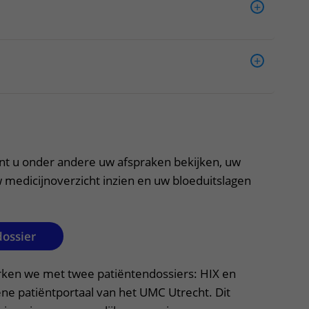
itklapper, klik om te openen
nt u onder andere uw afspraken bekijken, uw
 medicijnoverzicht inzien en uw bloeduitslagen
dossier
rken we met twee patiëntendossiers: HIX en
ene patiëntportaal van het UMC Utrecht. Dit