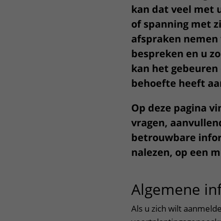
kan dat veel met 
Het Wilhelmina
Bezoektijden
of spanning met z
Kinderziekenhuis
Wijzigen patiëntgegevens
afspraken nemen 
bespreken en u zo
kan het gebeuren d
behoefte heeft aa
Op deze pagina vi
vragen, aanvullen
betrouwbare inform
nalezen, op een m
Algemene in
Als u zich wilt aanmeld