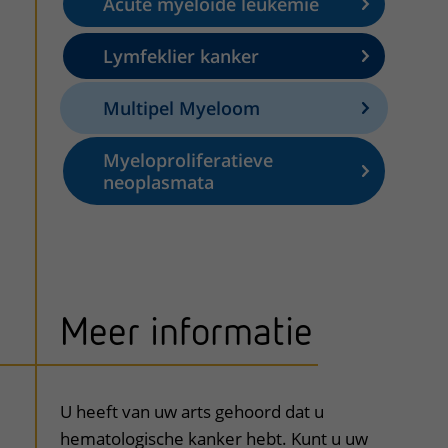
Acute myeloïde leukemie
Lymfeklier kanker
Multipel Myeloom
Myeloproliferatieve
neoplasmata
Meer informatie
uitklapper, klik om te openen
U heeft van uw arts gehoord dat u
hematologische kanker hebt. Kunt u uw