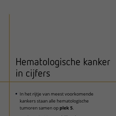
Hematologische kanker
in cijfers
uitklapper, klik om te openen
In het rijtje van meest voorkomende
kankers staan alle hematologische
tumoren samen op
plek 5
.