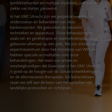
Meer UMC Utrecht
Onderzoeken en diagnostiek
Bloedprikken
lymfeklierkanker en multipel myeloom, ook wel de
Faciliteiten en voorzieningen
Route naar het ziekenhuis
Teleconsult aanvragen
ziekte van Kahler genoemd.
Het Wilhelmina Kinderziekenhuis
Over UMC Utrecht
Wachttijden
Bezoekregels
Parkeren
Diagnostiek aanvragen
In het UMC Utrecht zijn we gespecialiseerd in het
Research
Bezoektijden
onderzoeken en behandelen van deze
Kwaliteit en veiligheid
Wegwijs in het ziekenhuis
Zorgverlenersportaal
kankersoorten. We gebruiken de nieuwste
Onderwijs
Wijzigen patiëntgegevens
Contact met polikliniek
technieken en apparatuur. Onze behandelingen,
zoals cel- en gentherapie en stamceltransplantaties,
Mijn UMC Utrecht patiëntportaal
Werken bij het UMC Utrecht
Contact met verpleegafdeling
gebeuren allemaal op één plek. We zijn erkend als
expertisecentrum door het ministerie van VWS en
Het Wilhelmina Kinderziekenhuis
hebben speciale accreditaties voor onze
behandelingen. Het team van artsen en
verpleegkundigen dat klaarstaat in het UMC Utrecht,
is goed op de hoogte van de laatste ontwikkelingen
en de allernieuwste therapieën. Als behandelaars
staan we zelf aan de basis van het opstellen van
landelijke protocollen en richtlijnen.