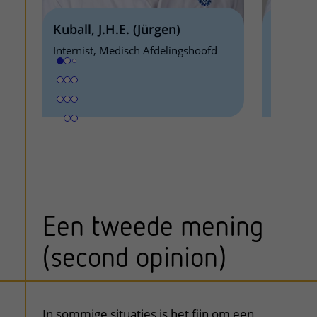
Kuball, J.H.E. (Jürgen)
Minnem
Internist, Medisch Afdelingshoofd
Internis
Een tweede mening
(second opinion)
uitklapper, klik om te openen
In sommige situaties is het fijn om een