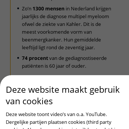
Zo’n
1300 mensen
in Nederland krijgen
jaarlijks de diagnose multipel myeloom
ofwel de ziekte van Kahler. Dit is de
meest voorkomende vorm van
beenmergkanker. Hun gemiddelde
leeftijd ligt rond de zeventig jaar.
74 procent
van de gediagnostiseerde
patiënten is 60 jaar of ouder.
Deze website maakt gebruik
van cookies
Patiëntervaringen
Deze website toont video’s van o.a. YouTube.
Dergelijke partijen plaatsen cookies (third party