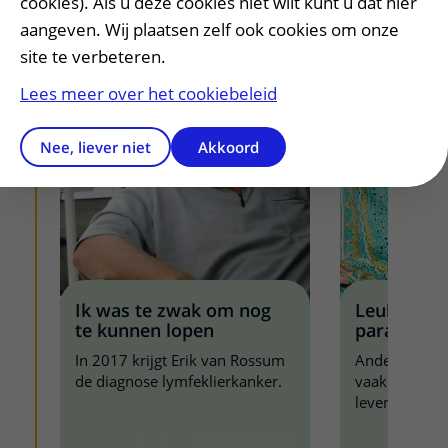
cookies). Als u deze cookies niet wilt kunt u dat hier
aangeven. Wij plaatsen zelf ook cookies om onze
site te verbeteren.
Lees meer over het cookiebeleid
Nee, liever niet
Akkoord
Ik was te zwak om nog
Leukemie 
te kunnen lopen
paraat vo
In 2017 krijgt Erik van Rossum
Andere patië
de diagnose lymfeklierkanker.
vaak binnen 
levensverhaa