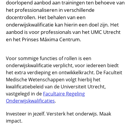
Faciliteiten en voorzieningen
Route naar het ziekenhuis
Teleconsult aanvragen
doorlopend aanbod aan trainingen ten behoeve van
Over UMC Utrecht
Het Wilhelmina Kinderziekenhuis
het professionaliseren in verschillende
Wachttijden
Bezoekregels
Parkeren
Diagnostiek aanvragen
Research
docentrollen. Het behalen van een
Bezoektijden
Kwaliteit en veiligheid
Wegwijs in het ziekenhuis
Zorgverlenersportaal
onderwijskwalificatie kan hierin een doel zijn. Het
Onderwijs
Wijzigen patiëntgegevens
aanbod is voor professionals van het UMC Utrecht
Contact met polikliniek
Werken bij het UMC Utrecht
en het Prinses Máxima Centrum.
Mijn UMC Utrecht patiëntportaal
Contact met verpleegafdeling
Het Wilhelmina Kinderziekenhuis
Voor sommige functies of rollen is een
onderwijskwalificatie verplicht, voor iedereen biedt
het extra verdieping en ontwikkelkracht. De Faculteit
Medische Wetenschappen volgt hierbij het
kwalificatiebeleid van de Universiteit Utrecht,
vastgelegd in de
Facultaire Regeling
Onderwijskwalificaties
.
Investeer in jezelf. Versterk het onderwijs. Maak
impact.