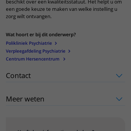
Meer UMC Utrecht
Onderzoeken en diagnostiek
beschikt over een kwaliteitsstatuut. Het helpt u om
Bloedprikken
Faciliteiten en voorzieningen
Route naar het ziekenhuis
Teleconsult aanvragen
een goede keuze te maken van welke instelling u
Het Wilhelmina Kinderziekenhuis
Over UMC Utrecht
Wachttijden
Bezoekregels
zorg wilt ontvangen.
Parkeren
Diagnostiek aanvragen
Research
Bezoektijden
Kwaliteit en veiligheid
Wegwijs in het ziekenhuis
Zorgverlenersportaal
Onderwijs
Wat hoort er bij dit onderwerp?
Wijzigen patiëntgegevens
Contact met polikliniek
Polikliniek Psychiatrie
Mijn UMC Utrecht patiëntportaal
Werken bij het UMC Utrecht
Contact met verpleegafdeling
Verpleegafdeling Psychiatrie
Centrum Hersencentrum
Het Wilhelmina Kinderziekenhuis
Contact
uitklapper, klik om te openen
Meer weten
uitklapper, klik om te ope