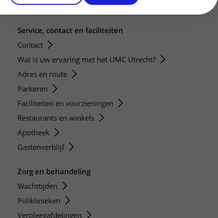
Zorgverlenersportaal
Service, contact en faciliteiten
Contact
Wat is uw ervaring met het UMC Utrecht?
Adres en route
Parkeren
Faciliteiten en voorzieningen
Restaurants en winkels
Apotheek
Gastenverblijf
Zorg en behandeling
Wachttijden
Poliklinieken
Verpleegafdelingen