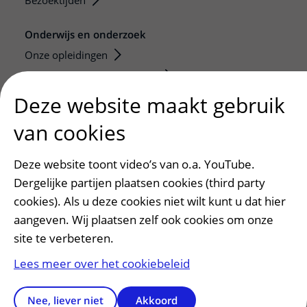
Bezoektijden
Onderwijs en onderzoek
Onze opleidingen
De Nieuwe Utrechtse School
Stage en opleidingsplaatsen
Deze website maakt gebruik
Research
van cookies
Strategic programs
Research groups
Deze website toont video’s van o.a. YouTube.
Researchers
Dergelijke partijen plaatsen cookies (third party
Research technologies
cookies). Als u deze cookies niet wilt kunt u dat hier
aangeven. Wij plaatsen zelf ook cookies om onze
Verwijzers
site te verbeteren.
Mijn patiënt verwijzen
Lees meer over het cookiebeleid
Teleconsult aanvragen
Diagnostiek aanvragen
Nee, liever niet
Akkoord