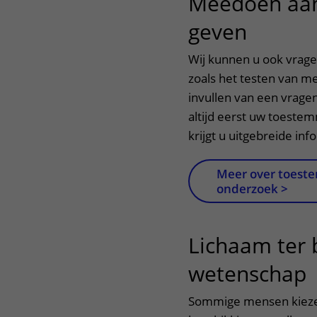
Meedoen aan
geven
uitklap
Wij kunnen u ook vrag
zoals het testen van me
invullen van een vragenli
altijd eerst uw toestem
krijgt u uitgebreide inf
Meer over toest
onderzoek >
Lichaam ter 
wetenschap
u
Sommige mensen kiezen