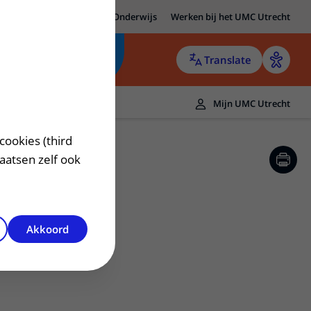
MC Utrecht
Research
Onderwijs
Werken bij het UMC Utrecht
Translate
Mijn UMC Utrecht
cookies (third
laatsen zelf ook
Akkoord