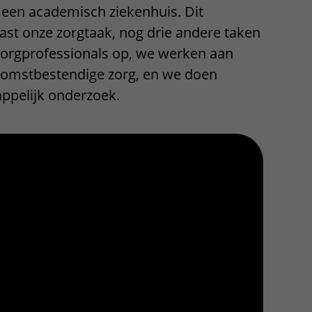
 een academisch ziekenhuis. Dit
Contact met verpleegafdeling
aast onze zorgtaak, nog drie andere taken
Het Wilhelmina
zorgprofessionals op, we werken aan
Kinderziekenhuis
omstbestendige zorg, en we doen
ppelijk onderzoek.