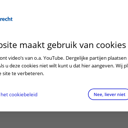
Over U
site maakt gebruik van cookies
n het ziekenhuis
Contact en route
Verwijzers
n
p bezoek in het UMC Utrecht
Mijn UMC Utrecht
Spoed
Patiënt verwijzen
nt video’s van o.a. YouTube. Dergelijke partijen plaatsen 
patiëntportaal
n aan medisch-
Als u deze cookies niet wilt kunt u dat hier aangeven. Wij p
potheek
Contactgegevens
Teleconsult aanvragen
 site te verbeteren.
happelijk
inkels en restaurants
Route naar het ziekenhuis
Diagnostiek aanvragen
raak
ciliteiten en voorzieningen
Parkeren
Zorgverlenersportaal
het cookiebeleid
Nee, liever niet
oek
ezoekregels
Wegwijs in het ziekenhuis
aliteit en veiligheid
Contact met polikliniek