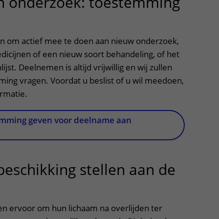
 onderzoek: toestemming
per, klik om te openen
en om actief mee te doen aan nieuw onderzoek,
dicijnen of een nieuw soort behandeling, of het
jst. Deelnemen is altijd vrijwillig en wij zullen
ming vragen. Voordat u beslist of u wil meedoen,
ormatie.
emming geven voor deelname aan
beschikking stellen aan de
itklapper, klik om te openen
 ervoor om hun lichaam na overlijden ter