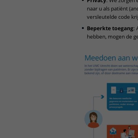
Privacy
: We zorgen e
naar u als patiënt (a
versleutelde code kr
Beperkte toegang
:
hebben, mogen de ge