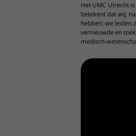
Het UMC Utrecht is
Het Wilhelmina
Bezoektijden
betekent dat wij, n
Kinderziekenhuis
Wijzigen patiëntgegevens
hebben: we leiden 
vernieuwde en toek
medisch-wetenscha