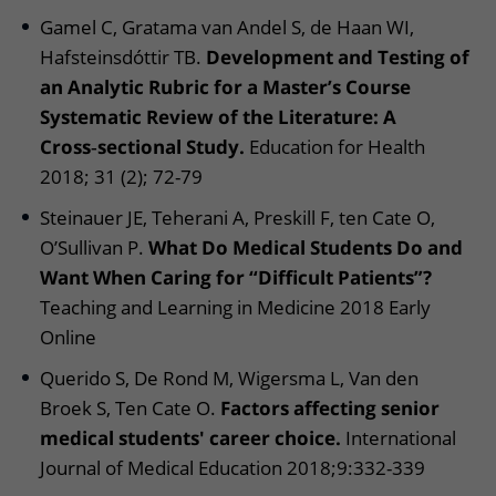
Meer UMC Utrecht
Onderzoeken en diagnostiek
Bloedprikken
Faciliteiten en voorzieningen
Route naar het ziekenhuis
Gamel C, Gratama van Andel S, de Haan WI,
Teleconsult aanvragen
Het Wilhelmina Kinderziekenhuis
Over UMC Utrecht
Wachttijden
Hafsteinsdóttir TB.
Development and Testing of
Bezoekregels
Parkeren
Diagnostiek aanvragen
an Analytic Rubric for a Master’s Course
Research
Bezoektijden
Kwaliteit en veiligheid
Wegwijs in het ziekenhuis
Zorgverlenersportaal
Systematic Review of the Literature: A
Onderwijs
Wijzigen patiëntgegevens
Contact met polikliniek
Cross‑sectional Study.
Education for Health
Mijn UMC Utrecht patiëntportaal
Werken bij het UMC Utrecht
2018; 31 (2); 72-79
Contact met verpleegafdeling
Steinauer JE, Teherani A, Preskill F, ten Cate O,
Het Wilhelmina Kinderziekenhuis
O’Sullivan P.
What Do Medical Students Do and
Want When Caring for “Difficult Patients”?
Teaching and Learning in Medicine 2018 Early
Online
Querido S, De Rond M, Wigersma L, Van den
Broek S, Ten Cate O.
Factors affecting senior
medical students' career choice.
International
Journal of Medical Education 2018;9:332-339