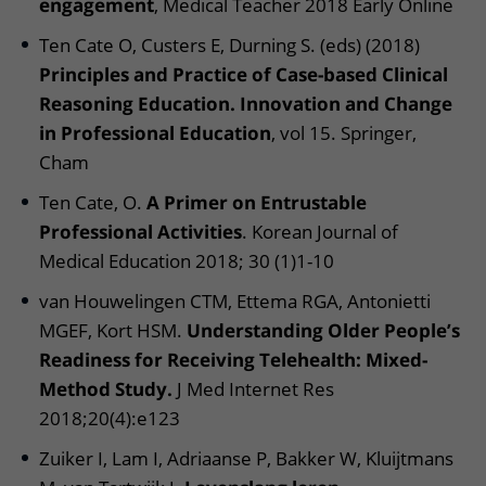
engagement
, Medical Teacher 2018 Early Online
Ten Cate O, Custers E, Durning S. (eds) (2018)
Principles and Practice of Case-based Clinical
Reasoning Education. Innovation and Change
in Professional Education
, vol 15. Springer,
Cham
Ten Cate, O.
A Primer on Entrustable
Professional Activities
. Korean Journal of
Medical Education 2018; 30 (1)1-10
van Houwelingen CTM, Ettema RGA, Antonietti
MGEF, Kort HSM.
Understanding Older People’s
Readiness for Receiving Telehealth: Mixed-
Method Study.
J Med Internet Res
2018;20(4):e123
Zuiker I, Lam I, Adriaanse P, Bakker W, Kluijtmans