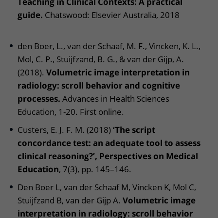
Teaching in Clinical Contexts: A practical
guide.
Chatswood: Elsevier Australia, 2018
den Boer, L., van der Schaaf, M. F., Vincken, K. L.,
Mol, C. P., Stuijfzand, B. G., & van der Gijp, A.
(2018).
Volumetric image interpretation in
radiology: scroll behavior and cognitive
processes.
Advances in Health Sciences
Education, 1-20. First online.
Custers, E. J. F. M. (2018)
‘The script
concordance test: an adequate tool to assess
clinical reasoning?’, Perspectives on Medical
Education
, 7(3), pp. 145–146.
Den Boer L, van der Schaaf M, Vincken K, Mol C,
Stuijfzand B, van der Gijp A.
Volumetric image
interpretation in radiology: scroll behavior