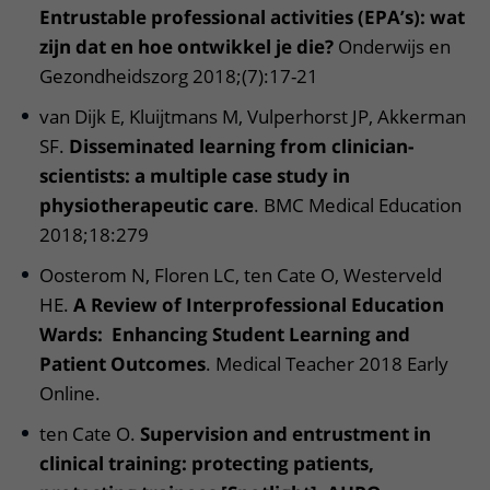
Entrustable professional activities (EPA’s): wat
zijn dat en hoe ontwikkel je die?
Onderwijs en
Gezondheidszorg 2018;(7):17-21
van Dijk E, Kluijtmans M, Vulperhorst JP, Akkerman
SF.
Disseminated learning from clinician-
scientists: a multiple case study in
physiotherapeutic care
. BMC Medical Education
2018;18:279
Oosterom N, Floren LC, ten Cate O, Westerveld
HE.
A Review of Interprofessional Education
Wards: Enhancing Student Learning and
Patient Outcomes
. Medical Teacher 2018 Early
Online.
ten Cate O.
Supervision and entrustment in
clinical training: protecting patients,