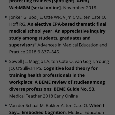
protecting trainees [Spotlight]. AHRQ
WebM&M [serial online]
. November 2018.
Jonker G, Booij E, Otte WR, Vijm CME, ten Cate O,
Hoff RG.
An elective EPA-based thematic final
medical school year. An appreciative inquiry
study among students, graduates and
supervisors”
Advances in Medical Education and
Practice 2018:9 837–845.
Sewell JL, Maggio LA, ten Cate O, van Gog T, Young
JQ, O’Sullivan PS.
Cognitive load theory for
training health professionals in the
workplace: A BEME review of studies among
diverse professions: BEME Guide No. 53.
Medical Teacher 2018 Early Online
Van der Schaaf M, Bakker A, ten Cate O.
When I
Say... Embodied Cognition
. Medical Education