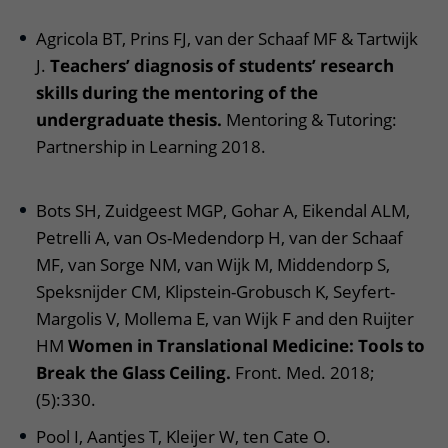
Agricola BT, Prins FJ, van der Schaaf MF & Tartwijk
J.
Teachers’ diagnosis of students’ research
skills during the mentoring of the
undergraduate thesis.
Mentoring & Tutoring:
Partnership in Learning 2018.
Bots SH, Zuidgeest MGP, Gohar A, Eikendal ALM,
Petrelli A, van Os-Medendorp H, van der Schaaf
MF, van Sorge NM, van Wijk M, Middendorp S,
Speksnijder CM, Klipstein-Grobusch K, Seyfert-
Margolis V, Mollema E, van Wijk F and den Ruijter
HM
Women in Translational Medicine: Tools to
Break the Glass Ceiling.
Front. Med. 2018;
(5):330.
Pool I, Aantjes T, Kleijer W, ten Cate O.