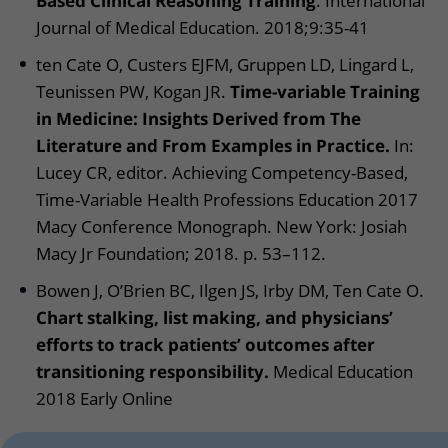
Based Clinical Reasoning Training
. International
Journal of Medical Education. 2018;9:35-41
ten Cate O, Custers EJFM, Gruppen LD, Lingard L,
Teunissen PW, Kogan JR.
Time-variable Training
in Medicine: Insights Derived from The
Literature and From Examples in Practice.
In:
Lucey CR, editor. Achieving Competency-Based,
Time-Variable Health Professions Education 2017
Macy Conference Monograph. New York: Josiah
Macy Jr Foundation; 2018. p. 53–112.
Bowen J, O’Brien BC, Ilgen JS, Irby DM, Ten Cate O.
Chart stalking, list making, and physicians’
efforts to track patients’ outcomes after
transitioning responsibility.
Medical Education
2018 Early Online