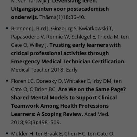
M, van Tartwijk J.
Levenslang leren.
Uitgangspunten voor postacademisch
onderwijs.
Th&ma(1)18:36-40.
Brenner J, Bird J, Ginzburg S, Kwiatkowski T,
Papasodero V, Rennie W, Schlegel E, Frieda M, ten
Cate O, Willey J.
Trusting early learners with
critical professional activities through
Emergency Medical Technician Certification.
Medical Teacher 2018. Early
Floren LC, Donesky D, Whitaker E, Irby DM, ten
Cate O, O’Brien BC.
Are We on the Same Page?
Shared Mental Models to Support Clinical
Teamwork Among Health Professions
Learners: A Scoping Review.
Acad Med.
2018;93(3):498–509.
Mulder H, ter Braak E, Chen HC, ten Cate O.