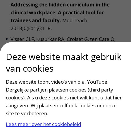
Addressing the hidden curriculum in the
clinical workplace: A practical tool for
trainees and faculty.
Med Teach
2018;0(Early):1–8.
Visser CLF, Kusurkar RA, Croiset G, ten Cate O,
Westerveld HE.
Students’ motivation for
Deze website maakt gebruik
interprofessional collaboration after their
experience on an IPE ward : A qualitative
van cookies
analysis framed by self-determination theory.
Med Teach 2018;0(Early):1–9.
Deze website toont video’s van o.a. YouTube.
Lucey C, Thibault G, ten Cate O. Competency-
Dergelijke partijen plaatsen cookies (third party
Based,
Time-Variable Education in the Health
cookies). Als u deze cookies niet wilt kunt u dat hier
Professions: Crossroads.
Acad Med.
aangeven. Wij plaatsen zelf ook cookies om onze
2018;93(3):S1-5
site te verbeteren.
ten Cate O, Gruppen LD, Kogan JR, Lingard LA,
Lees meer over het cookiebeleid