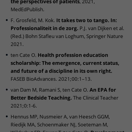
the perspectives of patients
, 2021,
MedEdPublish.
F. Grosfeld, M. Kok.
It takes two to tango. In:
Professionaliteit in de zorg.
P.J. van Dijken et al.
(Red.) Bohn Stafleu van Loghum, Springer Nature
2021.
ten Cate O.
Health profession education
scholarship: The emergence, current status,
and future of a discipline in its own right.
FASEB BioAdvances. 2021;00:1–13.
van Dam M, Ramani S, ten Cate O.
An EPA for
Better Bedside Teaching.
The Clinical Teacher
2021;0:1-6.
Hennus MP, Nusmeier A, van Heesch GGM,
Riedijk MA, Schoenmaker NJ, Soeteman M,