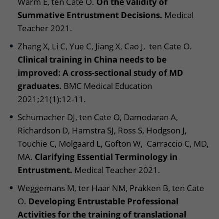
Warm E, ten Cate O.
On the validity of
Summative Entrustment Decisions.
Medical
Teacher 2021.
Zhang X, Li C, Yue C, Jiang X, Cao J, ten Cate O.
Clinical training in China needs to be
improved: A cross-sectional study of MD
graduates.
BMC Medical Education
2021;21(1):12-11.
Schumacher DJ, ten Cate O, Damodaran A,
Richardson D, Hamstra SJ, Ross S, Hodgson J,
Touchie C, Molgaard L, Gofton W, Carraccio C, MD,
MA.
Clarifying Essential Terminology in
Entrustment.
Medical Teacher 2021.
Weggemans M, ter Haar NM, Prakken B, ten Cate
O.
Developing Entrustable Professional
Activities for the training of translational