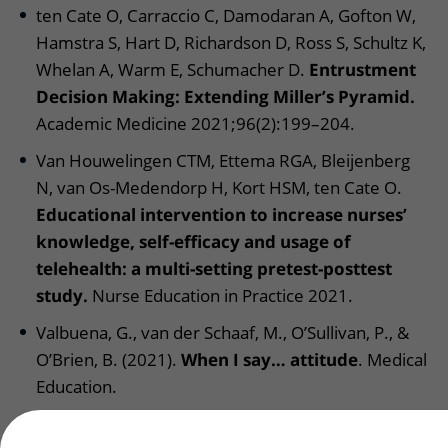
ten Cate O, Carraccio C, Damodaran A, Gofton W,
Hamstra S, Hart D, Richardson D, Ross S, Schultz K,
Whelan A, Warm E, Schumacher D.
Entrustment
Decision Making: Extending Miller’s Pyramid.
Academic Medicine 2021;96(2):199–204.​
Van Houwelingen CTM, Ettema RGA, Bleijenberg
N, van Os-Medendorp H, Kort HSM, ten Cate O.
Educational intervention to increase nurses’
knowledge, self-efficacy and usage of
telehealth: a multi-setting pretest-posttest
study.
Nurse Education in Practice 2021.
Valbuena, G., van der Schaaf, M., O’Sullivan, P., &
O’Brien, B. (2021).
When I say… attitude
. Medical
Education.
Rutgers DR, van der Gijp A, Vincken KL, Mol CP,