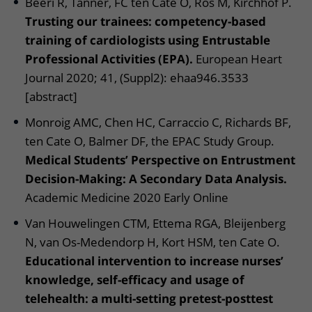
Beeri R, Tanner, FC ten Cate O, Ros M, Kirchhof P.
Trusting our trainees: competency-based
training of cardiologists using Entrustable
Professional Activities (EPA).
European Heart
Journal 2020; 41, (Suppl2): ehaa946.3533
[abstract]
Monroig AMC, Chen HC, Carraccio C, Richards BF,
ten Cate O, Balmer DF, the EPAC Study Group.
Medical Students’ Perspective on Entrustment
Decision-Making: A Secondary Data Analysis.
Academic Medicine 2020 Early Online
Van Houwelingen CTM, Ettema RGA, Bleijenberg
N, van Os-Medendorp H, Kort HSM, ten Cate O.
Educational intervention to increase nurses’
knowledge, self-efficacy and usage of
telehealth: a multi-setting pretest-posttest