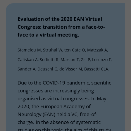
Meer UMC Utrecht
Onderzoeken en diagnostiek
Bloedprikken
Faciliteiten en voorzieningen
Route naar het ziekenhuis
Teleconsult aanvragen
Het Wilhelmina Kinderziekenhuis
Over UMC Utrecht
Wachttijden
Bezoekregels
Parkeren
Εvaluation of the 2020 EAN Virtual
Diagnostiek aanvragen
Research
Bezoektijden
Kwaliteit en veiligheid
Congress: transition from a face-to-
Wegwijs in het ziekenhuis
Zorgverlenersportaal
Onderwijs
face to a virtual meeting.
Wijzigen patiëntgegevens
Contact met polikliniek
Mijn UMC Utrecht patiëntportaal
Werken bij het UMC Utrecht
Contact met verpleegafdeling
Stamelou M, Struhal W, ten Cate O, Matczak A,
Het Wilhelmina Kinderziekenhuis
Caliskan A, Soffietti R, Marson T, Zis P, Lorenzo F,
Sander A, Deuschl G, de Visser M, Bassetti CLA.
Due to the COVID‐19 pandemic, scientific
congresses are increasingly being
organised as virtual congresses. In May
2020, the European Academy of
Neurology (EAN) held a VC, free‐of‐
charge. In the absence of systematic
studies on this topic, the aim of this study