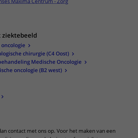
rinses Máxima Centrum - Zorg
itklapper, klik om te openen
t ziektebeeld
 oncologie
logische chirurgie (C4 Oost)
behandeling Medische Oncologie
sche oncologie (B2 west)
apper, klik om te openen
an contact met ons op. Voor het maken van een