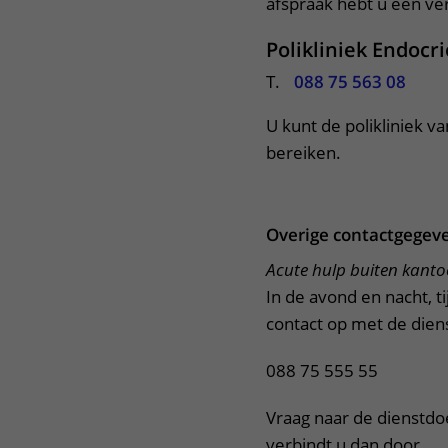
afspraak hebt u een verw
Polikliniek Endocr
T.
088 75 563 08
U kunt de polikliniek va
bereiken.
Overige contactgegev
Acute hulp buiten kant
In de avond en nacht, 
contact op met de dien
088 75 555 55
Vraag naar de dienstdo
verbindt u dan door.