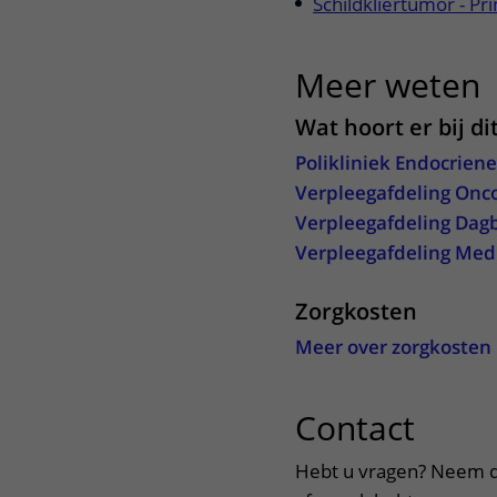
Schildkliertumor - P
Meer weten
u
Wat hoort er bij di
Polikliniek Endocriene
Verpleegafdeling Onco
Verpleegafdeling Dag
Verpleegafdeling Medi
Zorgkosten
Meer over zorgkosten
Contact
uitkl
Hebt u vragen? Neem d