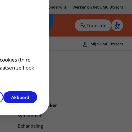
MC Utrecht
Research
Onderwijs
Werken bij het UMC Utrecht
Translate
Mijn UMC Utrecht
cookies (third
laatsen zelf ook
Akkoord
Schildklierkanker
Symptomen
Behandeling