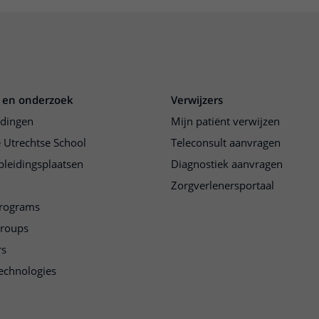
 en onderzoek
Verwijzers
idingen
Mijn patiënt verwijzen
 Utrechtse School
Teleconsult aanvragen
pleidingsplaatsen
Diagnostiek aanvragen
Zorgverlenersportaal
programs
groups
rs
echnologies