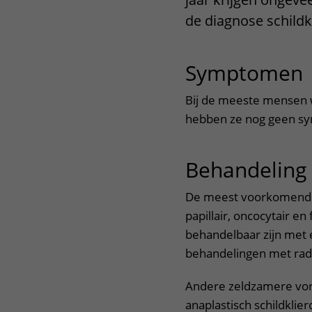
Het Wilhelmina
Bezoektijden
de diagnose schildk
Kinderziekenhuis
Wijzigen patiëntgegevens
Symptomen
Bij de meeste mensen w
hebben ze nog geen 
Behandeling
De meest voorkomende 
papillair, oncocytair en 
behandelbaar zijn met 
behandelingen met radi
Andere zeldzamere vorm
anaplastisch schildklie