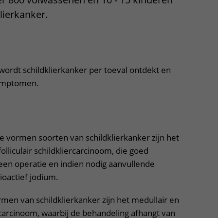
Contact met verpleegafdeling
lierkanker.
Het Wilhelmina
uitklapper, klik om te openen
Kinderziekenhuis
ordt schildklierkanker per toeval ontdekt en
symptomen.
uitklapper, klik om te openen
vormen soorten van schildklierkanker zijn het
folliculair schildkliercarcinoom, die goed
een operatie en indien nodig aanvullende
oactief jodium.
en van schildklierkanker zijn het medullair en
rcarcinoom, waarbij de behandeling afhangt van