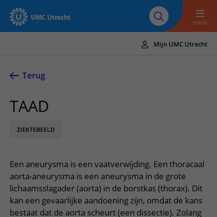
Naar hoofdinhoud
Over UMC
Werken bij het UMC
Research
Onderwijs
Utrecht
Utrecht
menu
Mijn UMC Utrecht
Translate
UMC Utrecht
Terug
Home
TAAD
Zorg en behandeling
ZIEKTEBEELD
Ziekten en aandoeningen
Afspraak en opname
Behandelingen
Afspraak maken of wijzigen
In het ziekenhuis
Een aneurysma is een vaatverwijding. Een thoracaal
Poliklinieken
Bezoek aan de polikliniek
Op bezoek in het UMC Utrecht
Contact en route
aorta-aneurysma is een aneurysma in de grote
Verpleegafdelingen
Opname in het ziekenhuis
lichaamsslagader (aorta) in de borstkas (thorax). Dit
Apotheek
Spoed
Verwijzers
kan een gevaarlijke aandoening zijn, omdat de kans
Onze zorgverleners
Voorbereiding op uw afspraak
Winkels en restaurants
Contactgegevens
bestaat dat de aorta scheurt (een dissectie). Zolang
Patiënt verwijzen