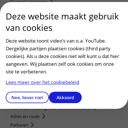
Strategic programs
Research groups
Deze website maakt gebruik
Researchers
van cookies
Research technologies
Deze website toont video’s van o.a. YouTube.
Verwijzers
Dergelijke partijen plaatsen cookies (third party
Mijn patiënt verwijzen
cookies). Als u deze cookies niet wilt kunt u dat hier
Teleconsult aanvragen
aangeven. Wij plaatsen zelf ook cookies om onze
Diagnostiek aanvragen
site te verbeteren.
Zorgverlenersportaal
Lees meer over het cookiebeleid
Service, contact en faciliteiten
Nee, liever niet
Akkoord
Contact
Wat is uw ervaring met het UMC Utrecht?
Adres en route
Parkeren