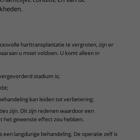
Contact met verpleegafdeling
jkheden.
Het Wilhelmina
Kinderziekenhuis
svolle harttransplantatie te vergroten, zijn er
aaraan u moet voldoen. U komt alleen in
 vergevorderd stadium is;
ebt;
ehandeling kan leiden tot verbetering;
ties zijn. Dit zijn redenen waardoor een
iet het gewenste effect zou hebben.
is een langdurige behandeling. De operatie zelf is