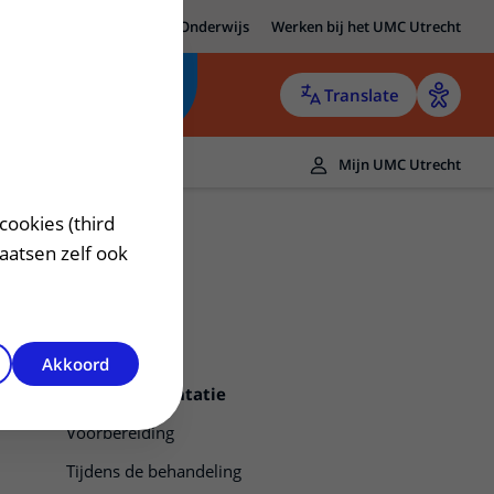
MC Utrecht
Research
Onderwijs
Werken bij het UMC Utrecht
Translate
Mijn UMC Utrecht
cookies (third
laatsen zelf ook
Akkoord
Harttransplantatie
Voorbereiding
Tijdens de behandeling