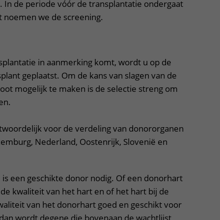
 In de periode vóór de transplantatie ondergaat
it noemen we de screening.
nsplantatie in aanmerking komt, wordt u op de
splant geplaatst. Om de kans van slagen van de
root mogelijk te maken is de selectie streng om
en.
ntwoordelijk voor de verdeling van donororganen
uxemburg, Nederland, Oostenrijk, Slovenië en
e is een geschikte donor nodig. Of een donorhart
 de kwaliteit van het hart en of het hart bij de
waliteit van het donorhart goed en geschikt voor
dan wordt degene die bovenaan de wachtlijst