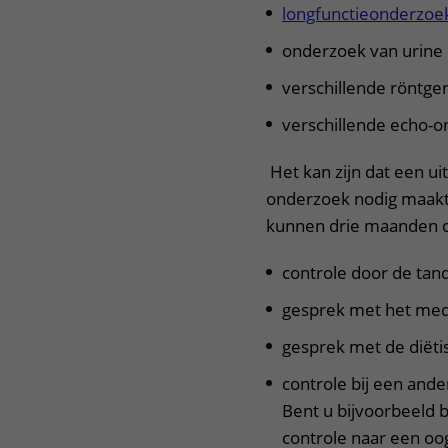
longfunctieonderzoe
onderzoek van urine 
verschillende röntg
verschillende echo-
Het kan zijn dat een u
onderzoek nodig maakt
kunnen drie maanden d
controle door de tand
gesprek met het med
gesprek met de diëtis
controle bij een ander
Bent u bijvoorbeeld 
controle naar een oo