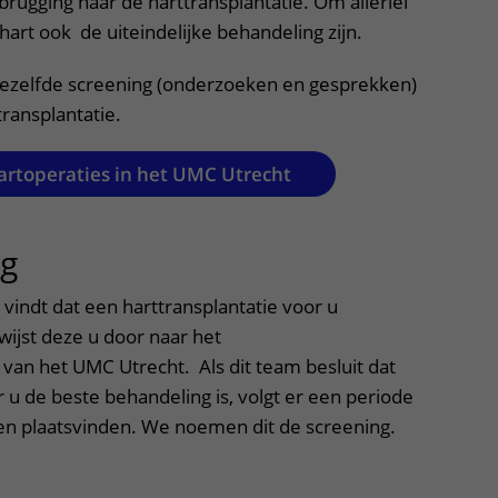
rugging naar de harttransplantatie. Om allerlei
art ook de uiteindelijke behandeling zijn.
dezelfde screening (onderzoeken en gesprekken)
transplantatie.
artoperaties in het UMC Utrecht
ng
uitklapper, klik om te openen
 vindt dat een harttransplantatie voor u
rwijst deze u door naar het
van het UMC Utrecht. Als dit team besluit dat
 u de beste behandeling is, volgt er een periode
en plaatsvinden. We noemen dit de screening.