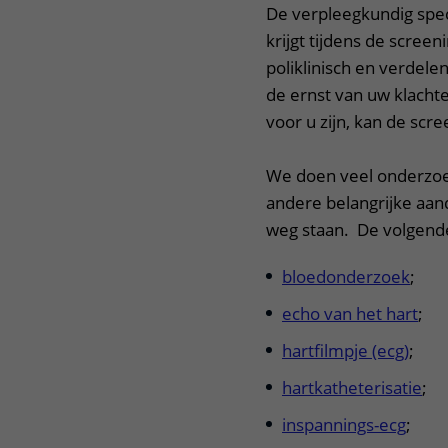
De verpleegkundig spec
krijgt tijdens de scre
poliklinisch en verdel
de ernst van uw klach
voor u zijn, kan de scr
We doen veel onderzoek
andere belangrijke aan
weg staan. De volgend
bloedonderzoek
;
echo van het hart
;
hartfilmpje (ecg)
;
hartkatheterisatie
;
inspannings-ecg
;