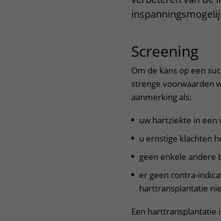
Het Wilhelmina
Bezoektijden
inspanningsmogeli
Kinderziekenhuis
Wijzigen patiëntgegevens
Screening
Om de kans op een succe
strenge voorwaarden w
aanmerking als:
uw hartziekte in een
u ernstige klachten h
geen enkele andere b
er geen contra-indica
harttransplantatie n
Een harttransplantatie 