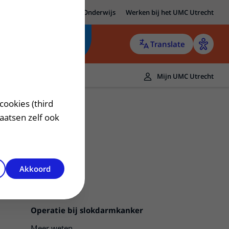
MC Utrecht
Research
Onderwijs
Werken bij het UMC Utrecht
Translate
Mijn UMC Utrecht
cookies (third
laatsen zelf ook
Akkoord
Operatie bij slokdarmkanker
Meer weten