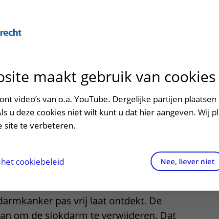
Over U
site maakt gebruik van cookies
n het ziekenhuis
Contact en route
Verwijzers
n
p bezoek in het UMC Utrecht
Mijn UMC Utrecht
Spoed
Patiënt verwijzen
nt video’s van o.a. YouTube. Dergelijke partijen plaatsen 
patiëntportaal
 bij
Als u deze cookies niet wilt kunt u dat hier aangeven. Wij p
potheek
Contactgegevens
Teleconsult aanvragen
 site te verbeteren.
mkanker
inkels en restaurants
Route naar het ziekenhuis
Diagnostiek aanvragen
raak
ciliteiten en voorzieningen
Parkeren
Zorgverlenersportaal
het cookiebeleid
Nee, liever niet
ezoekregels
Wegwijs in het ziekenhuis
armkanker pas vrij laat ontdekt. De
aliteit en veiligheid
Contact met polikliniek
dan om de slokdarm te verwijderen. Dat