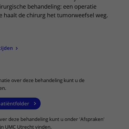
rurgische behandeling: een operatie
Contact met verpleegafdeling
e haalt de chirurg het tumorweefsel weg.
Het Wilhelmina
Kinderziekenhuis
uitklapper, klik om te openen
tijden
itklapper, klik om te openen
matie over deze behandeling kunt u de
en.
patiëntfolder
over deze behandeling kunt u onder 'Afspraken'
ijn UMC Utrecht vinden.