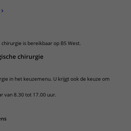
apper, klik om te openen
e chirurgie is bereikbaar op B5 West.
gische chirurgie
rgie in het keuzemenu. U krijgt ook de keuze om 


r van 8.30 tot 17.00 uur. 
ens