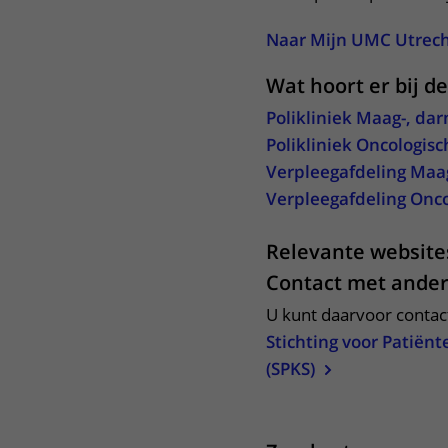
Naar Mijn UMC Utrec
Wat hoort er bij d
Polikliniek Maag-, dar
Polikliniek Oncologisc
Verpleegafdeling Maag
Verpleegafdeling Onco
Relevante website
Contact met ande
U kunt daarvoor conta
Stichting voor Patiën
(SPKS)