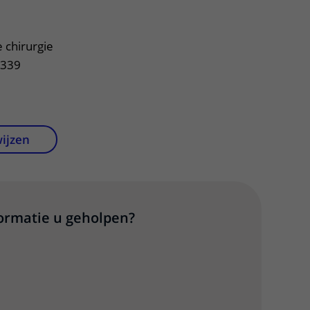
e chirurgie
.339
wijzen
formatie u geholpen?