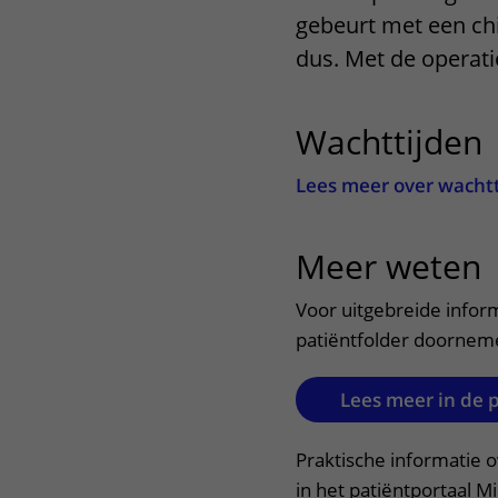
gebeurt met een chi
Het Wilhelmina
Bezoektijden
Kinderziekenhuis
dus. Met de operati
Wijzigen patiëntgegevens
Wachttijden
Lees meer over wacht
Meer weten
u
Voor uitgebreide infor
patiëntfolder doornem
Lees meer in de 
Praktische informatie 
in het patiëntportaal M