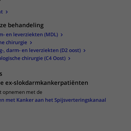
ht
eze behandeling
m- en leverziekten (MDL)
he chirurgie
-, darm- en leverziekten (D2 oost)
logische chirurgie (C4 Oost)
s
re ex-slokdarmkankerpatiënten
ct opnemen met de
ten met Kanker aan het Spijsverteringskanaal