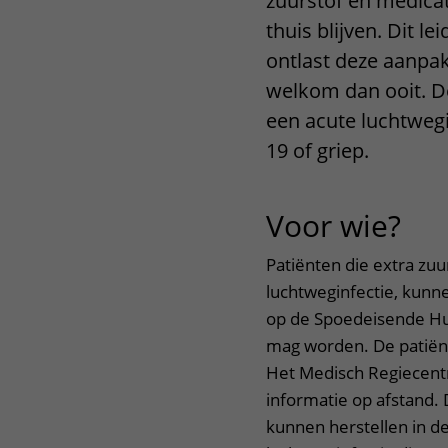
zuurstof en medicat
Het Wilhelmina
Bezoektijden
thuis blijven. Dit 
Kinderziekenhuis
ontlast deze aanpak
Wijzigen patiëntgegevens
welkom dan ooit. D
een acute luchtwegi
19 of griep.
Voor wie?
uit
Patiënten die extra zuu
luchtweginfectie, kunn
op de Spoedeisende Hul
mag worden. De patiënt
Het Medisch Regiecent
informatie op afstand. 
kunnen herstellen in d