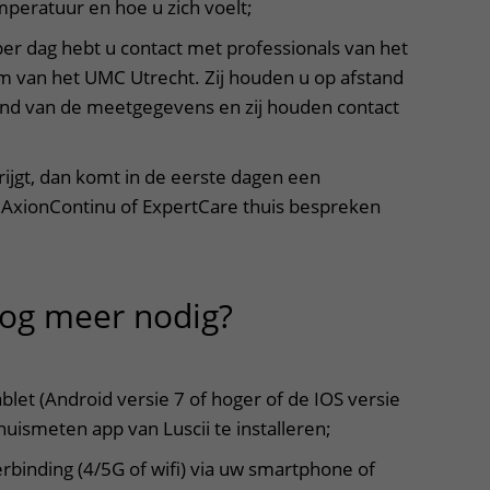
mperatuur en hoe u zich voelt;
r dag hebt u contact met professionals van het
 van het UMC Utrecht. Zij houden u op afstand
and van de meetgegevens en zij houden contact
krijgt, dan komt in de eerste dagen een
AxionContinu of ExpertCare thuis bespreken
nog meer nodig?
uitklapper, klik
let (Android versie 7 of hoger of de IOS versie
uismeten app van Luscii te installeren;
binding (4/5G of wifi) via uw smartphone of