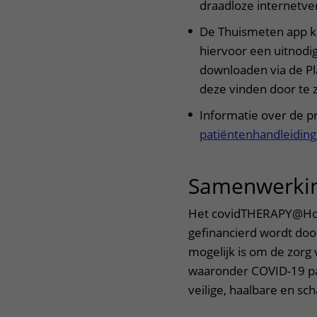
draadloze internetver
De Thuismeten app ku
hiervoor een uitnodig
downloaden via de Pla
deze vinden door te z
Informatie over de p
patiëntenhandleiding
Samenwerki
Het covidTHERAPY@Home
gefinancierd wordt door
mogelijk is om de zorg 
waaronder COVID-19 pat
veilige, haalbare en sch