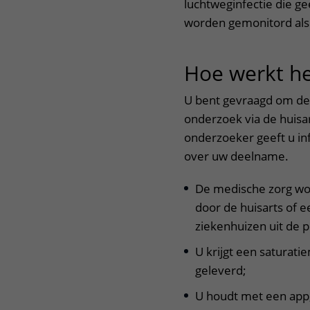
luchtweginfectie die g
worden gemonitord als d
Hoe werkt he
U bent gevraagd om de
onderzoek via de huisar
onderzoeker geeft u in
over uw deelname.
De medische zorg wor
door de huisarts of e
ziekenhuizen uit de p
U krijgt een saturat
geleverd;
U houdt met een app,