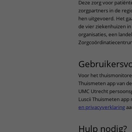
Deze zorg voor patiënt
zorgpartners in de reg
hen uitgevoerd. Het gaa
de vier ziekenhuizen in
organisaties, een lande
Zorgcoördinatiecentru
Gebruikersv
Voor het thuismonitor
Thuismeten app van de 
UMC Utrecht persoonsg
Luscii Thuismeten app 
en privacyverklaring
aan
Hulp nodig?
u