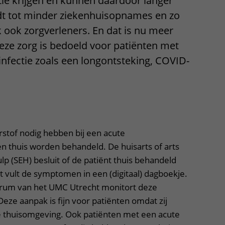
ie krijgen en kunnen daardoor langer
Contact met verpleegafdeling
leidt tot minder ziekenhuisopnames en zo
 ook zorgverleners. En dat is nu meer
Het Wilhelmina
eze zorg is bedoeld voor patiënten met
Kinderziekenhuis
nfectie zoals een longontsteking, COVID-
klapper, klik om te openen
rstof nodig hebben bij een acute
en thuis worden behandeld. De huisarts of arts
p (SEH) besluit of de patiënt thuis behandeld
 vult de symptomen in een (digitaal) dagboekje.
rum van het UMC Utrecht monitort deze
Deze aanpak is fijn voor patiënten omdat zij
e thuisomgeving. Ook patiënten met een acute