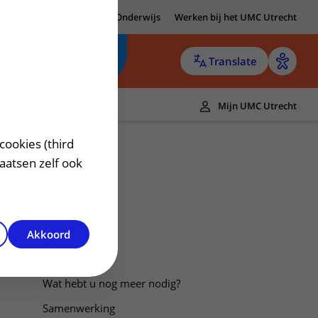
MC Utrecht
Research
Onderwijs
Werken bij het UMC Utrecht
Translate
Mijn UMC Utrecht
cookies (third
laatsen zelf ook
Voor wie?
Akkoord
Hoe werkt het?
Wat hebt u nog meer nodig?
Samenwerking