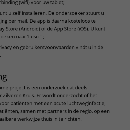
binding (wifi) voor uw tablet;
nt u zelf installeren. De onderzoeker stuurt u
ing per mail. De app is daarna kosteloos te
y Store (Android) of de App Store (iOS). U kunt
oeken naar ’Luscii’.;
rivacy en gebruikersvoorwaarden vindt u in de
.
ng
uitklapper, klik om te openen
 project is een onderzoek dat deels
 Zilveren Kruis. Er wordt onderzocht of het
voor patiënten met een acute luchtweginfectie,
iënten, samen met partners in de regio, op een
aalbare werkwijze thuis in te richten.