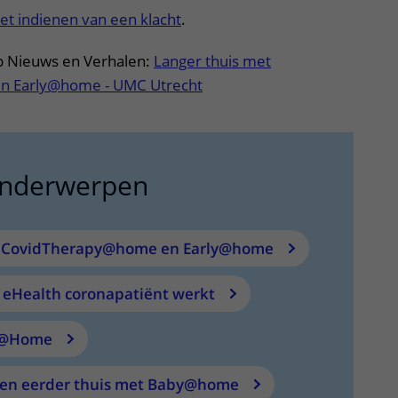
et indienen van een klacht
.
p Nieuws en Verhalen:
Langer thuis met
n Early@home - UMC Utrecht
onderwerpen
t CovidTherapy@home en Early@home
 eHealth coronapatiënt werkt
e@Home
nen eerder thuis met Baby@home