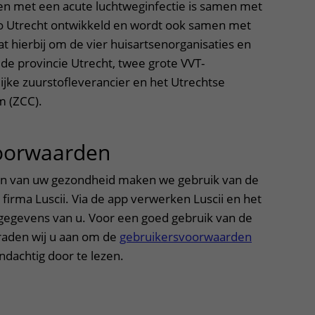
en met een acute luchtweginfectie is samen met
io Utrecht ontwikkeld en wordt ook samen met
t hierbij om de vier huisartsenorganisaties en
 de provincie Utrecht, twee grote VVT-
lijke zuurstofleverancier en het Utrechtse
m (ZCC).
oorwaarden
uitklapper, klik om 
en van uw gezondheid maken we gebruik van de
firma Luscii. Via de app verwerken Luscii en het
egevens van u. Voor een goed gebruik van de
raden wij u aan om de
gebruikersvoorwaarden
dachtig door te lezen.
itklapper, klik om te openen