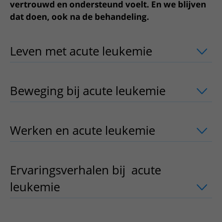
Meer UMC Utrecht
Onderzoeken en diagnostiek
vertrouwd en ondersteund voelt. En we blijven
Bloedprikken
Faciliteiten en voorzieningen
Route naar het ziekenhuis
Teleconsult aanvragen
dat doen, ook na de behandeling.
Het Wilhelmina Kinderziekenhuis
Over UMC Utrecht
Wachttijden
Bezoekregels
Parkeren
Diagnostiek aanvragen
Research
Bezoektijden
Kwaliteit en veiligheid
Wegwijs in het ziekenhuis
Leven met acute leukemie
uitklapper,
Zorgverlenersportaal
Onderwijs
Wijzigen patiëntgegevens
Contact met polikliniek
Mijn UMC Utrecht patiëntportaal
Werken bij het UMC Utrecht
Contact met verpleegafdeling
Beweging bij acute leukemie
uitklappe
Het Wilhelmina Kinderziekenhuis
Werken en acute leukemie
uitklapper
Ervaringsverhalen bij acute
leukemie
uitklapper, klik om te opene