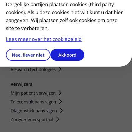
Dergelijke partijen plaatsen cookies (third party
Onze opleidingen
cookies). Als u deze cookies niet wilt kunt u dat hier
De Nieuwe Utrechtse School
aangeven. Wij plaatsen zelf ook cookies om onze
Stage en opleidingsplaatsen
site te verbeteren.
Research
Lees meer over het cookiebeleid
Strategic programs
Research groups
Nee, liever niet
Akkoord
Researchers
Research technologies
Verwijzers
Mijn patiënt verwijzen
Teleconsult aanvragen
Diagnostiek aanvragen
Zorgverlenersportaal