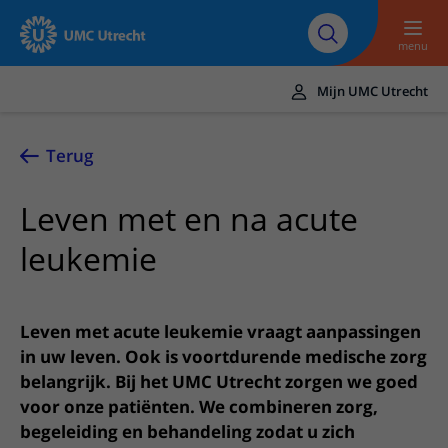
Naar hoofdinhoud
Over UMC
Werken bij het UMC
Research
Onderwijs
Utrecht
Utrecht
menu
Mijn UMC Utrecht
Translate
UMC Utrecht
Terug
Home
Leven met en na acute
Zorg en behandeling
leukemie
Ziekten en aandoeningen
Afspraak en opname
Behandelingen
Afspraak maken of wijzigen
In het ziekenhuis
Leven met acute leukemie vraagt aanpassingen
Poliklinieken
Bezoek aan de polikliniek
in uw leven. Ook is voortdurende medische zorg
Op bezoek in het UMC Utrecht
Contact en route
Verpleegafdelingen
belangrijk. Bij het UMC Utrecht zorgen we goed
Opname in het ziekenhuis
Apotheek
Spoed
Verwijzers
voor onze patiënten. We combineren zorg,
Onze zorgverleners
Voorbereiding op uw afspraak
Winkels en restaurants
begeleiding en behandeling zodat u zich
Contactgegevens
Patiënt verwijzen