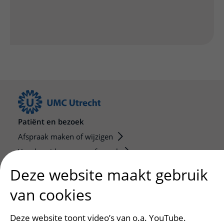
Patiënt en bezoek
Afspraak maken of wijzigen
Voorbereiden op uw afspraak
Wijzigen patiëntgegevens
Deze website maakt gebruik
Opvragen kopie dossier
van cookies
Bezoektijden
Deze website toont video’s van o.a. YouTube.
Onderwijs en onderzoek