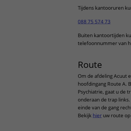
Tijdens kantooruren ku
088 75 574 73
Buiten kantoortijden ku
telefoonnummer van h
Route
uitklap
Om de afdeling Acuut en
hoofdingang Route A. Bi
Psychiatrie, gaat u de t
onderaan de trap links.
einde van de gang rech
Bekijk
hier
uw route op 