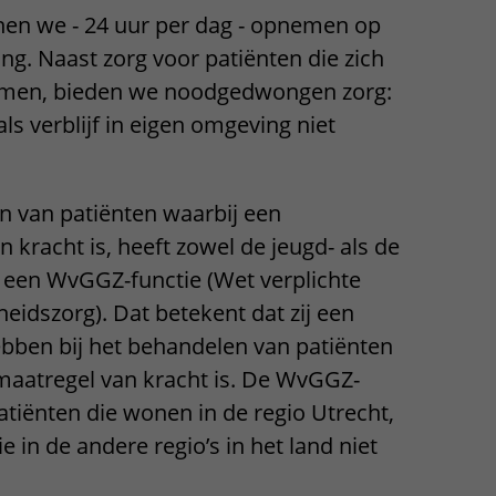
nen we - 24 uur per dag - opnemen op
Contact met verpleegafdeling
ng. Naast zorg voor patiënten die zich
Het Wilhelmina
pnemen, bieden we noodgedwongen zorg:
Kinderziekenhuis
ls verblijf in eigen omgeving niet
n van patiënten waarbij een
kracht is, heeft zowel de jeugd- als de
 een WvGGZ-functie (Wet verplichte
eidszorg). Dat betekent dat zij een
ebben bij het behandelen van patiënten
aatregel van kracht is. De WvGGZ-
patiënten die wonen in de regio Utrecht,
e in de andere regio’s in het land niet