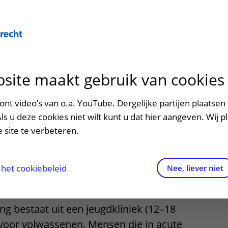
Over U
site maakt gebruik van cookies
n het ziekenhuis
Contact en route
Verwijzers
n
p bezoek in het UMC Utrecht
Mijn UMC Utrecht
Spoed
Patiënt verwijzen
nt video’s van o.a. YouTube. Dergelijke partijen plaatsen 
patiëntportaal
 Intensieve zorg
Als u deze cookies niet wilt kunt u dat hier aangeven. Wij p
potheek
Contactgegevens
Teleconsult aanvragen
 site te verbeteren.
rie
inkels en restaurants
Route naar het ziekenhuis
Diagnostiek aanvragen
raak
ciliteiten en voorzieningen
Parkeren
Zorgverlenersportaal
het cookiebeleid
Nee, liever niet
ezoekregels
Wegwijs in het ziekenhuis
ng bestaat uit een jeugdkliniek (12–18
aliteit en veiligheid
Contact met polikliniek
k voor volwassenen. Mensen die in acute