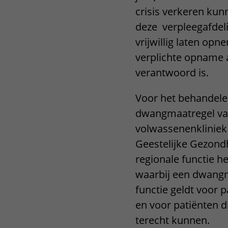
crisis verkeren kun
Het Wilhelmina
Bezoektijden
Kinderziekenhuis
deze verpleegafdeli
Wijzigen patiëntgegevens
vrijwillig laten o
verplichte opname a
verantwoord is.
Voor het behandele
dwangmaatregel van 
volwassenenkliniek
Geestelijke Gezondh
regionale functie h
waarbij een dwangm
functie geldt voor 
en voor patiënten di
terecht kunnen.