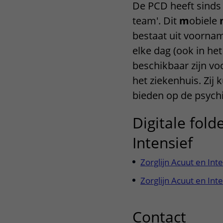
De PCD heeft sinds
team'. Dit
m
obiele
bestaat uit voornam
elke dag (ook in he
beschikbaar zijn vo
het ziekenhuis. Zi
bieden op de psychi
Digitale fold
Intensief
Zorglijn Acuut en Int
Zorglijn Acuut en Int
Contact
uitkl