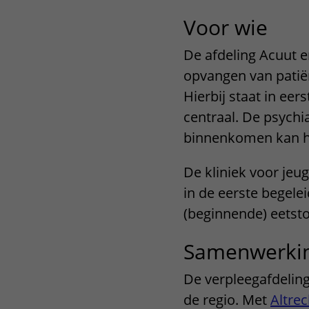
Voor wie
De afdeling Acuut en
opvangen van patiën
Hierbij staat in eers
centraal. De psych
binnenkomen kan hee
De kliniek voor jeug
in de eerste begele
(beginnende) eetsto
Samenwerki
De verpleegafdelin
de regio. Met
Altrec