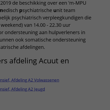
 2019 de beschikking over een 'm-MPU
m
edisch
p
sychiatrische
u
nit team
elijk psychiatrisch verpleegkundigen die
t weekend) van 14.00 - 22.30 uur
or ondersteuning aan hulpverleners in
j kunnen ook somatische ondersteuning
atrische afdelingen.
ers afdeling Acuut en
ensief, Afdeling A2 Volwassenen
ensief, Afdeling A2 Jeugd
apper, klik om te openen