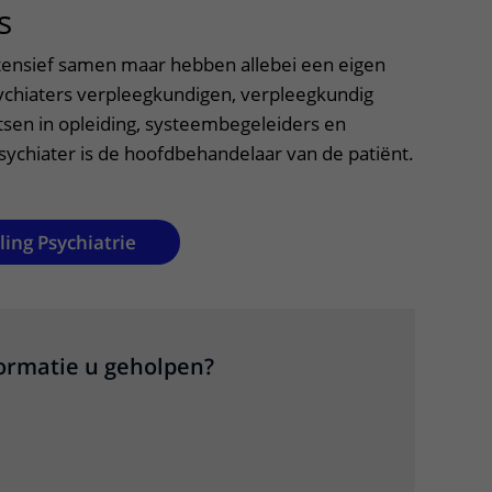
s
uitklapper, klik om te openen
tensief samen maar hebben allebei een eigen
sychiaters verpleegkundigen, verpleegkundig
tsen in opleiding, systeembegeleiders en
sychiater is de hoofdbehandelaar van de patiënt.
ing Psychiatrie
formatie u geholpen?