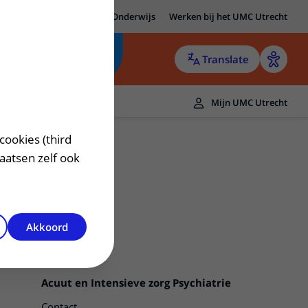
MC Utrecht
Research
Onderwijs
Werken bij het UMC Utrecht
Translate
Mijn UMC Utrecht
cookies (third
laatsen zelf ook
Akkoord
Acuut en Intensieve zorg Psychiatrie
Contact