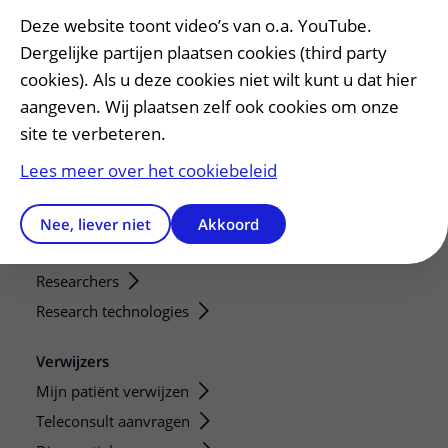
Bezoektijden
Deze website toont video’s van o.a. YouTube.
Dergelijke partijen plaatsen cookies (third party
Onderwijs en onderzoek
cookies). Als u deze cookies niet wilt kunt u dat hier
Onze opleidingen
aangeven. Wij plaatsen zelf ook cookies om onze
De Nieuwe Utrechtse School
site te verbeteren.
Stage en opleidingsplaatsen
Lees meer over het cookiebeleid
Research
Strategic programs
Nee, liever niet
Akkoord
Research groups
Researchers
Research technologies
Verwijzers
Mijn patiënt verwijzen
Teleconsult aanvragen