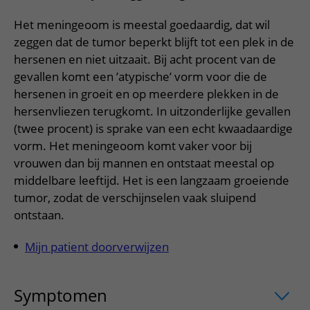
Meer UMC Utrecht
Onderzoeken en diagnostiek
Bloedprikken
Faciliteiten en voorzieningen
Route naar het ziekenhuis
Teleconsult aanvragen
Het meningeoom is meestal goedaardig, dat wil
Het Wilhelmina Kinderziekenhuis
Over UMC Utrecht
Wachttijden
Bezoekregels
Parkeren
zeggen dat de tumor beperkt blijft tot een plek in de
Diagnostiek aanvragen
Research
Bezoektijden
hersenen en niet uitzaait. Bij acht procent van de
Kwaliteit en veiligheid
Wegwijs in het ziekenhuis
Zorgverlenersportaal
gevallen komt een ’atypische’ vorm voor die de
Onderwijs
Wijzigen patiëntgegevens
Contact met polikliniek
hersenen in groeit en op meerdere plekken in de
Mijn UMC Utrecht patiëntportaal
Werken bij het UMC Utrecht
hersenvliezen terugkomt. In uitzonderlijke gevallen
Contact met verpleegafdeling
(twee procent) is sprake van een echt kwaadaardige
Het Wilhelmina Kinderziekenhuis
vorm. Het meningeoom komt vaker voor bij
vrouwen dan bij mannen en ontstaat meestal op
middelbare leeftijd. Het is een langzaam groeiende
tumor, zodat de verschijnselen vaak sluipend
ontstaan.
Mijn patient doorverwijzen
Symptomen
uitklapper, klik om te ope