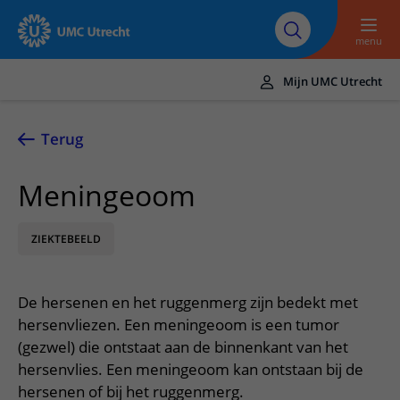
Naar hoofdinhoud
Over UMC
Werken bij het UMC
Research
Onderwijs
Utrecht
Utrecht
menu
Mijn UMC Utrecht
Translate
UMC Utrecht
Terug
Home
Meningeoom
Zorg en behandeling
ZIEKTEBEELD
Ziekten en aandoeningen
Afspraak en opname
Behandelingen
Afspraak maken of wijzigen
In het ziekenhuis
De hersenen en het ruggenmerg zijn bedekt met
Poliklinieken
Bezoek aan de polikliniek
Op bezoek in het UMC Utrecht
Contact en route
hersenvliezen. Een meningeoom is een tumor
Verpleegafdelingen
Opname in het ziekenhuis
(gezwel) die ontstaat aan de binnenkant van het
Apotheek
Spoed
Verwijzers
hersenvlies. Een meningeoom kan ontstaan bij de
Onze zorgverleners
Voorbereiding op uw afspraak
Winkels en restaurants
Contactgegevens
hersenen of bij het ruggenmerg.
Patiënt verwijzen