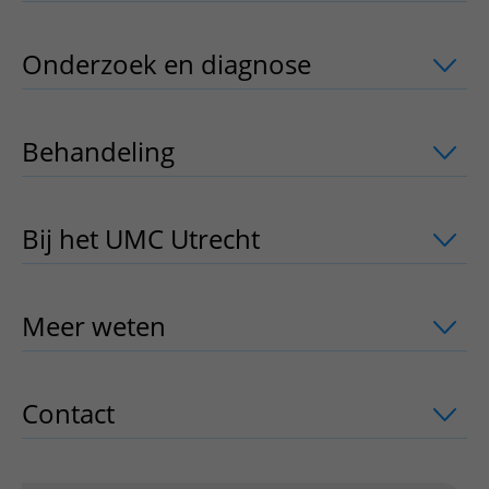
Onderzoek en diagnose
uitklapper, kl
Behandeling
uitklapper, klik om te op
Bij het UMC Utrecht
uitklapper, klik o
Meer weten
uitklapper, klik om te ope
Contact
uitklapper, klik om te openen