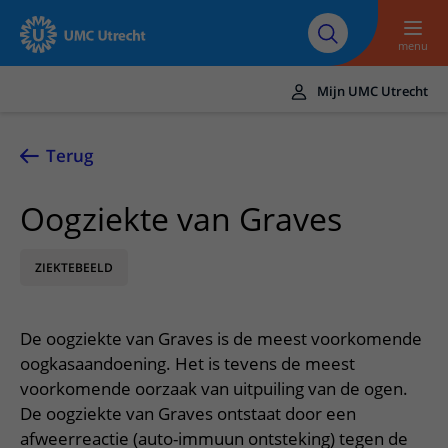
Naar hoofdinhoud
Over UMC
Werken bij het UMC
Research
Onderwijs
Utrecht
Utrecht
menu
Mijn UMC Utrecht
Translate
UMC Utrecht
Terug
Home
Oogziekte van Graves
Zorg en behandeling
ZIEKTEBEELD
Ziekten en aandoeningen
Afspraak en opname
Behandelingen
Afspraak maken of wijzigen
In het ziekenhuis
De oogziekte van Graves is de meest voorkomende
Poliklinieken
Bezoek aan de polikliniek
Op bezoek in het UMC Utrecht
Contact en route
oogkasaandoening. Het is tevens de meest
Verpleegafdelingen
Opname in het ziekenhuis
voorkomende oorzaak van uitpuiling van de ogen.
Apotheek
Spoed
Verwijzers
De oogziekte van Graves ontstaat door een
Onze zorgverleners
Voorbereiding op uw afspraak
Winkels en restaurants
Contactgegevens
afweerreactie (auto-immuun ontsteking) tegen de
Patiënt verwijzen