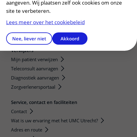
aangeven. Wij plaatsen zelf ook cookies om onze
Strategic programs
site te verbeteren.
Research groups
Lees meer over het cookiebeleid
Researchers
Research technologies
Nee, liever niet
Akkoord
Verwijzers
Mijn patiënt verwijzen
Teleconsult aanvragen
Diagnostiek aanvragen
Zorgverlenersportaal
Service, contact en faciliteiten
Contact
Wat is uw ervaring met het UMC Utrecht?
Adres en route