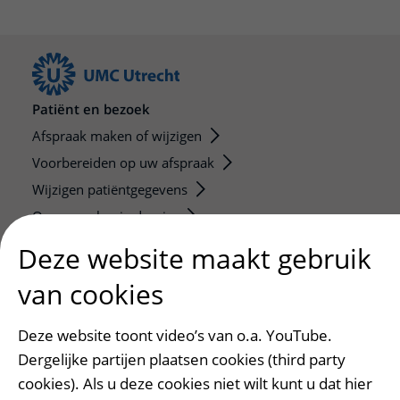
Patiënt en bezoek
Afspraak maken of wijzigen
Voorbereiden op uw afspraak
Wijzigen patiëntgegevens
Opvragen kopie dossier
Bezoektijden
Deze website maakt gebruik
van cookies
Onderwijs en onderzoek
Onze opleidingen
Deze website toont video’s van o.a. YouTube.
De Nieuwe Utrechtse School
Dergelijke partijen plaatsen cookies (third party
Stage en opleidingsplaatsen
cookies). Als u deze cookies niet wilt kunt u dat hier
Research