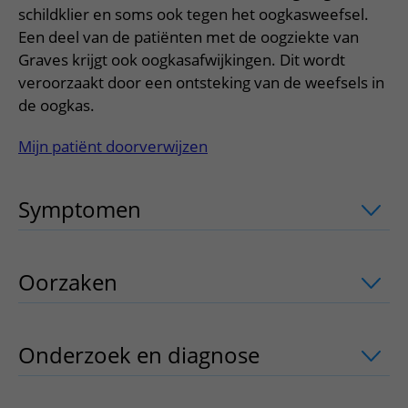
Meer UMC Utrecht
Onderzoeken en diagnostiek
Bloedprikken
schildklier en soms ook tegen het oogkasweefsel.
Faciliteiten en voorzieningen
Route naar het ziekenhuis
Teleconsult aanvragen
Een deel van de patiënten met de oogziekte van
Het Wilhelmina Kinderziekenhuis
Over UMC Utrecht
Wachttijden
Bezoekregels
Parkeren
Diagnostiek aanvragen
Graves krijgt ook oogkasafwijkingen. Dit wordt
Research
Bezoektijden
Kwaliteit en veiligheid
veroorzaakt door een ontsteking van de weefsels in
Wegwijs in het ziekenhuis
Zorgverlenersportaal
de oogkas.
Onderwijs
Wijzigen patiëntgegevens
Contact met polikliniek
Mijn UMC Utrecht patiëntportaal
Werken bij het UMC Utrecht
Mijn patiënt doorverwijzen
Contact met verpleegafdeling
Het Wilhelmina Kinderziekenhuis
Symptomen
uitklapper, klik om te ope
Oorzaken
uitklapper, klik om te opene
Onderzoek en diagnose
uitklapper, kl