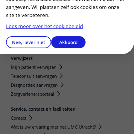
aangeven. Wij plaatsen zelf ook cookies om onze
Research
site te verbeteren.
Strategic programs
Research groups
Lees meer over het cookiebeleid
Researchers
Nee, liever niet
Akkoord
Research technologies
Verwijzers
Mijn patiënt verwijzen
Teleconsult aanvragen
Diagnostiek aanvragen
Zorgverlenersportaal
Service, contact en faciliteiten
Contact
Wat is uw ervaring met het UMC Utrecht?