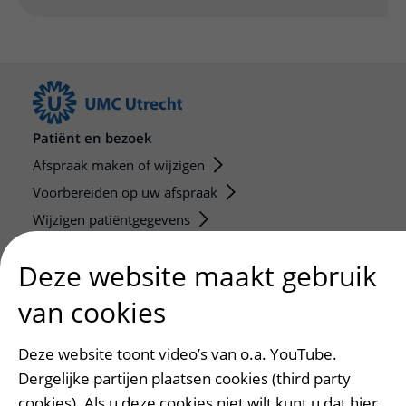
Patiënt en bezoek
Afspraak maken of wijzigen
Voorbereiden op uw afspraak
Wijzigen patiëntgegevens
Opvragen kopie dossier
Deze website maakt gebruik
Bezoektijden
van cookies
Onderwijs en onderzoek
Onze opleidingen
Deze website toont video’s van o.a. YouTube.
De Nieuwe Utrechtse School
Dergelijke partijen plaatsen cookies (third party
Stage en opleidingsplaatsen
cookies). Als u deze cookies niet wilt kunt u dat hier