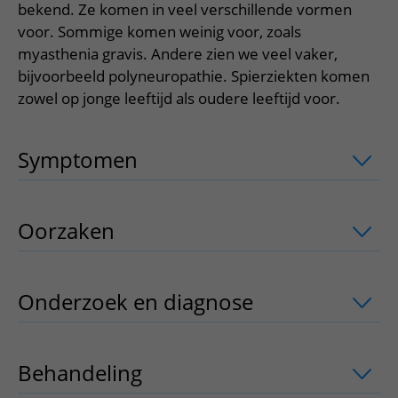
Meer UMC Utrecht
Onderzoeken en diagnostiek
bekend. Ze komen in veel verschillende vormen
Bloedprikken
Faciliteiten en voorzieningen
Route naar het ziekenhuis
Teleconsult aanvragen
voor. Sommige komen weinig voor, zoals
Het Wilhelmina Kinderziekenhuis
Over UMC Utrecht
Wachttijden
Bezoekregels
Parkeren
myasthenia gravis. Andere zien we veel vaker,
Diagnostiek aanvragen
Research
Bezoektijden
bijvoorbeeld polyneuropathie. Spierziekten komen
Kwaliteit en veiligheid
Wegwijs in het ziekenhuis
Zorgverlenersportaal
zowel op jonge leeftijd als oudere leeftijd voor.
Onderwijs
Wijzigen patiëntgegevens
Contact met polikliniek
Mijn UMC Utrecht patiëntportaal
Werken bij het UMC Utrecht
Contact met verpleegafdeling
Symptomen
uitklapper, klik om te ope
Het Wilhelmina Kinderziekenhuis
Oorzaken
uitklapper, klik om te opene
Onderzoek en diagnose
uitklapper, kl
Behandeling
uitklapper, klik om te op