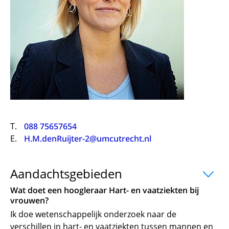
Faciliteiten en voorzieningen
Route naar het ziekenhuis
Teleconsult aanvragen
Over UMC Utrecht
Het Wilhelmina Kinderziekenhuis
Wachttijden
Bezoekregels
Parkeren
Diagnostiek aanvragen
Research
Bezoektijden
Kwaliteit en veiligheid
Wegwijs in het ziekenhuis
Zorgverlenersportaal
Onderwijs
Wijzigen patiëntgegevens
Contact met polikliniek
Werken bij het UMC Utrecht
Mijn UMC Utrecht patiëntportaal
Contact met verpleegafdeling
Het Wilhelmina Kinderziekenhuis
T.
088 75657654
E.
H.M.denRuijter-2@umcutrecht.nl
Aandachtsgebieden
uitklapper, klik o
Wat doet een hoogleraar Hart- en vaatziekten bij
vrouwen?
Ik doe wetenschappelijk onderzoek naar de
verschillen in hart- en vaatziekten tussen mannen en