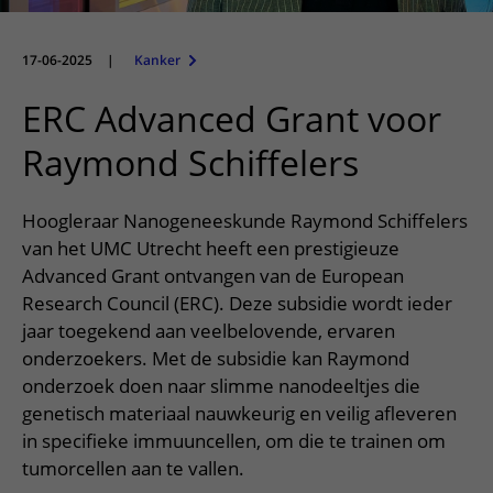
Meer UMC Utrecht
Onderzoeken en diagnostiek
Bloedprikken
Faciliteiten en voorzieningen
Route naar het ziekenhuis
Teleconsult aanvragen
Het Wilhelmina Kinderziekenhuis
Over UMC Utrecht
Wachttijden
Bezoekregels
17-06-2025
|
Kanker
Parkeren
Diagnostiek aanvragen
Research
Bezoektijden
Kwaliteit en veiligheid
Wegwijs in het ziekenhuis
ERC Advanced Grant voor
Zorgverlenersportaal
Onderwijs
Wijzigen patiëntgegevens
Contact met polikliniek
Raymond Schiffelers
Mijn UMC Utrecht patiëntportaal
Werken bij het UMC Utrecht
Contact met verpleegafdeling
Hoogleraar Nanogeneeskunde Raymond Schiffelers
Het Wilhelmina Kinderziekenhuis
van het UMC Utrecht heeft een prestigieuze
Advanced Grant ontvangen van de European
Research Council (ERC). Deze subsidie wordt ieder
jaar toegekend aan veelbelovende, ervaren
onderzoekers. Met de subsidie kan Raymond
onderzoek doen naar slimme nanodeeltjes die
genetisch materiaal nauwkeurig en veilig afleveren
in specifieke immuuncellen, om die te trainen om
tumorcellen aan te vallen.