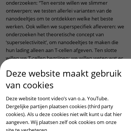
onderzoeken: “Ten eerste willen we slimmer
ontwerpen: we testen allerlei varianten van de
nanodeeltjes om te ontdekken welke het beste
werken. Ook willen we superspecifiek afleveren: we
onderzoeken het theoretische concept van
‘superselectiviteit’, om nanodeeltjes te maken die
hun lading alleen aan T-cellen afgeven. Ten slotte
willen we T-cellen begrijpen: we willen weten wat er
precies in een T-cel gebeurt na aflevering van het
Deze website maakt gebruik
gen, zodat we ze nog effectiever kunnen inzetten
tegen kanker.”
van cookies
Vragen, opmerkingen of tips voor de redactie?
Deze website toont video’s van o.a. YouTube.
Dergelijke partijen plaatsen cookies (third party
cookies). Als u deze cookies niet wilt kunt u dat hier
aangeven. Wij plaatsen zelf ook cookies om onze
site te verbeteren.