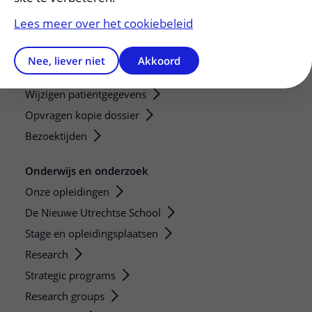
Lees meer over het cookiebeleid
Patiënt en bezoek
Afspraak maken of wijzigen
Nee, liever niet
Akkoord
Voorbereiden op uw afspraak
Wijzigen patiëntgegevens
Opvragen kopie dossier
Bezoektijden
Onderwijs en onderzoek
Onze opleidingen
De Nieuwe Utrechtse School
Stage en opleidingsplaatsen
Research
Strategic programs
Research groups