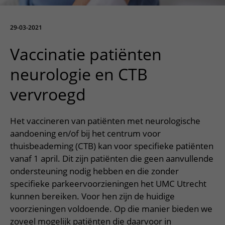
Meer UMC Utrecht
Onderzoeken en diagnostiek
Bloedprikken
Faciliteiten en voorzieningen
Route naar het ziekenhuis
Teleconsult aanvragen
Het Wilhelmina Kinderziekenhuis
Over UMC Utrecht
Wachttijden
Bezoekregels
29-03-2021
Parkeren
Diagnostiek aanvragen
Research
Bezoektijden
Kwaliteit en veiligheid
Wegwijs in het ziekenhuis
Vaccinatie patiënten
Zorgverlenersportaal
Onderwijs
Wijzigen patiëntgegevens
Contact met polikliniek
neurologie en CTB
Mijn UMC Utrecht patiëntportaal
Werken bij het UMC Utrecht
Contact met verpleegafdeling
vervroegd
Het Wilhelmina Kinderziekenhuis
Het vaccineren van patiënten met neurologische
aandoening en/of bij het centrum voor
thuisbeademing (CTB) kan voor specifieke patiënten
vanaf 1 april. Dit zijn patiënten die geen aanvullende
ondersteuning nodig hebben en die zonder
specifieke parkeervoorzieningen het UMC Utrecht
kunnen bereiken. Voor hen zijn de huidige
voorzieningen voldoende. Op die manier bieden we
zoveel mogelijk patiënten die daarvoor in