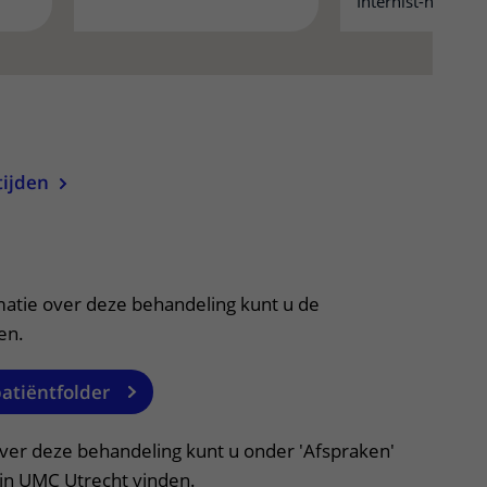
Internist-nefrolo
uitklapper, klik om te openen
tijden
itklapper, klik om te openen
matie over deze behandeling kunt u de
en.
patiëntfolder
over deze behandeling kunt u onder 'Afspraken'
ijn UMC Utrecht vinden.