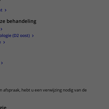
ht
eze behandeling
logie (D2 oost)
e
apper, klik om te openen
 afspraak, hebt u een verwijzing nodig van de
gie