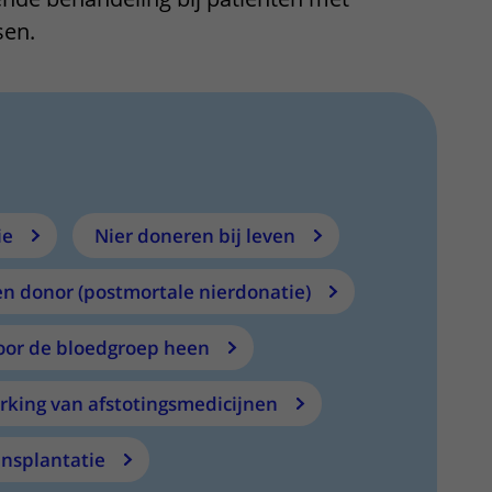
Contact met verpleegafdeling
sen.
Het Wilhelmina
Kinderziekenhuis
ie
Nier doneren bij leven
en donor (postmortale nierdonatie)
oor de bloedgroep heen
rking van afstotingsmedicijnen
ansplantatie