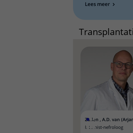
Lees meer
Transplanta
Zuilen , A.D. van (Arja
Internist-nefroloog