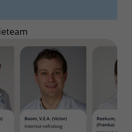
tieteam
n)
Boom, V.E.A. (Victor)
Reekum, F.E. va
(Franka)
Internist-nefroloog