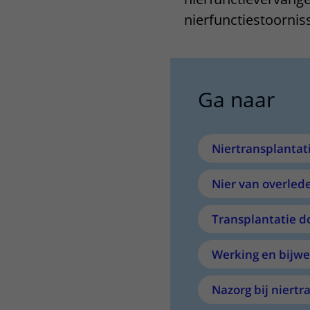
Het Wilhelmina
Bezoektijden
nierfunctiestoornis
Kinderziekenhuis
Wijzigen patiëntgegevens
Ga naar
Niertransplantat
Nier van overled
Transplantatie d
Werking en bijwe
Nazorg bij niertr