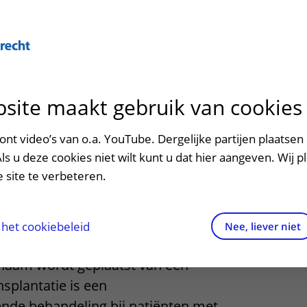
Over U
site maakt gebruik van cookies
n het ziekenhuis
Contact en route
Verwijzers
n
p bezoek in het UMC Utrecht
Mijn UMC Utrecht
Spoed
Patiënt verwijzen
nt video’s van o.a. YouTube. Dergelijke partijen plaatsen 
patiëntportaal
splantatie
Als u deze cookies niet wilt kunt u dat hier aangeven. Wij p
potheek
Contactgegevens
Teleconsult aanvragen
 site te verbeteren.
inkels en restaurants
Route naar het ziekenhuis
Diagnostiek aanvragen
raak
ciliteiten en voorzieningen
Parkeren
Zorgverlenersportaal
het cookiebeleid
Nee, liever niet
ie is een operatie waarbij de nier van
ezoekregels
Wegwijs in het ziekenhuis
chaam wordt geplaatst van een
nsplantatie is een
aliteit en veiligheid
Contact met polikliniek
ende behandeling bij patiënten met