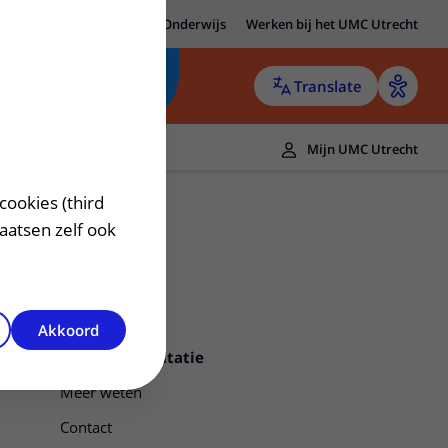
MC Utrecht
Research
Onderwijs
Werken bij het UMC Utrecht
Translate
Mijn UMC Utrecht
cookies (third
laatsen zelf ook
Akkoord
Niertransplantatie
Meer weten
Contact