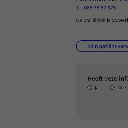
T.
088 75 57 375
De polikliniek is op we
Mijn patiënt ver
Heeft deze in
Ja
Nee