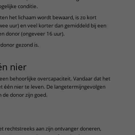
elijke conditie.
uiten het lichaam wordt bewaard, is zo kort
wee uur) en veel korter dan gemiddeld bij een
en donor (ongeveer 16 uur).
donor gezond is.
n nier
uitklapper, klik om te op
en behoorlijke overcapaciteit. Vandaar dat het
t één nier te leven. De langetermijngevolgen
 de donor zijn goed.
tklapper, klik om te openen
t rechtstreeks aan zijn ontvanger doneren,