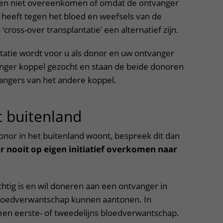
en niet overeenkomen of omdat de ontvanger
d heeft tegen het bloed en weefsels van de
 ‘cross-over transplantatie’ een alternatief zijn.
ntatie wordt voor u als donor en uw ontvanger
nger koppel gezocht en staan de beide donoren
vangers van het andere koppel.
t buitenland
uitklapper, klik om 
onor in het buitenland woont, bespreek dit dan
r nooit op eigen initiatief overkomen naar
htig is en wil doneren aan een ontvanger in
loedverwantschap kunnen aantonen. In
en eerste- of tweedelijns bloedverwantschap.