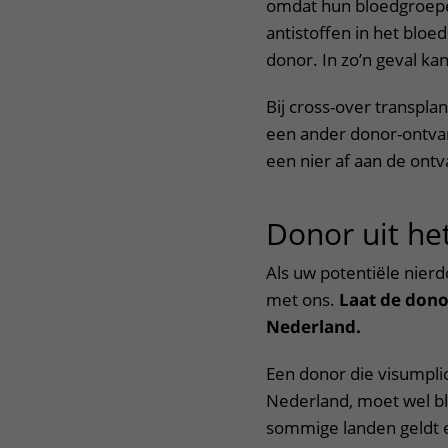
omdat hun bloedgroep
antistoffen in het bloe
donor. In zo’n geval kan
Bij cross-over transpla
een ander donor-ontva
een nier af aan de ont
Donor uit he
Als uw potentiële nierd
met ons.
Laat de dono
Nederland.
Een donor die visumplic
Nederland, moet wel b
sommige landen geldt e