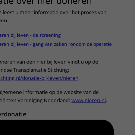
tie over nier doneren
uitklapper
s leest u meer informatie over het proces van
ven.
eren bij leven - de screening
eren bij leven - gang van zaken rondom de operatie
oneren van een nier bij leven vindt u op de
ndse Transplantatie Stichting:
ichting.nl/donatie-bij-leven/nieren
.
 algemene informatie op de website van de
atiënten Vereniging Nederland:
www.nieren.nl
.
erdonatie