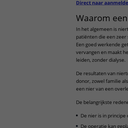
Direct naar aanmeld
Het Wilhelmina
Bezoektijden
Kinderziekenhuis
Waarom een 
Wijzigen patiëntgegevens
In het algemeen is nier
patiënten die een zeer
Een goed werkende getr
vervangen en maakt he
leiden, zonder dialyse.
De resultaten van nier
donor, zowel familie als
een nier van een overl
De belangrijkste redene
De nier is in principe
De operatie kan gep