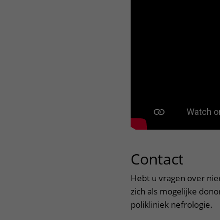
Kennisclip over nierdon
Contact
uitkl
Hebt u vragen over nier
zich als mogelijke dono
polikliniek nefrologie.