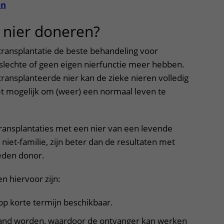
en
Contact met verpleegafdeling
nier doneren?
uitklapper, klik 
Het Wilhelmina
Kinderziekenhuis
transplantatie de beste behandeling voor
 slechte of geen eigen nierfunctie meer hebben.
ansplanteerde nier kan de zieke nieren volledig
t mogelijk om (weer) een normaal leven te
transplantaties met een nier van een levende
 niet-familie, zijn beter dan de resultaten met
eden donor.
n hiervoor zijn:
 op korte termijn beschikbaar.
land worden, waardoor de ontvanger kan werken