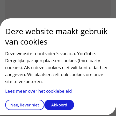
Deze website maakt gebruik
van cookies
Deze website toont video’s van o.a. YouTube.
Dergelijke partijen plaatsen cookies (third party
Patiënt en bezoek
cookies). Als u deze cookies niet wilt kunt u dat hier
Afspraak maken of wijzigen
aangeven. Wij plaatsen zelf ook cookies om onze
Voorbereiden op uw afspraak
site te verbeteren.
Wijzigen patiëntgegevens
Lees meer over het cookiebeleid
Opvragen kopie dossier
Bezoektijden
Nee, liever niet
Akkoord
Onderwijs en onderzoek