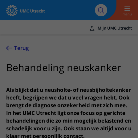
Naar hoofdinhoud
Over UMC
Werken bij het UMC
Research
Onderwijs
Utrecht
Utrecht
menu
Mijn UMC Utrecht
Translate
UMC Utrecht
Terug
Home
Behandeling neuskanker
Zorg en behandeling
Ziekten en aandoeningen
Afspraak en opname
Als blijkt dat u neusholte- of neusbijholtekanker
Behandelingen
Afspraak maken of wijzigen
heeft, begrijpen we dat u veel vragen hebt. Ook
In het ziekenhuis
brengt de diagnose onzekerheid met zich mee.
Poliklinieken
Bezoek aan de polikliniek
Op bezoek in het UMC Utrecht
Contact en route
In het UMC Utrecht ligt onze focus op gerichte
Verpleegafdelingen
Opname in het ziekenhuis
behandelingen die zo min mogelijk belastend en
Apotheek
Spoed
Verwijzers
schadelijk voor u zijn. Ook staan we altijd voor u
Onze zorgverleners
Voorbereiding op uw afspraak
Winkels en restaurants
Contactgegevens
Patiënt verwijzen
klaar met persoonlijk contact.