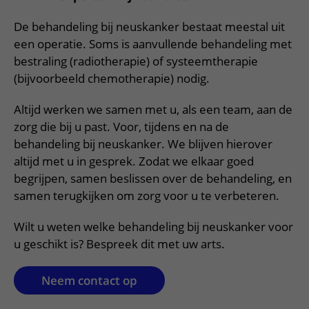
Meer UMC Utrecht
Onderzoeken en diagnostiek
Bloedprikken
Faciliteiten en voorzieningen
Route naar het ziekenhuis
Teleconsult aanvragen
De behandeling bij neuskanker bestaat meestal uit
Het Wilhelmina Kinderziekenhuis
Over UMC Utrecht
Wachttijden
Bezoekregels
Parkeren
een operatie. Soms is aanvullende behandeling met
Diagnostiek aanvragen
Research
Bezoektijden
bestraling (radiotherapie) of systeemtherapie
Kwaliteit en veiligheid
Wegwijs in het ziekenhuis
Zorgverlenersportaal
(bijvoorbeeld chemotherapie) nodig.
Onderwijs
Wijzigen patiëntgegevens
Contact met polikliniek
Mijn UMC Utrecht patiëntportaal
Werken bij het UMC Utrecht
Altijd werken we samen met u, als een team, aan de
Contact met verpleegafdeling
zorg die bij u past. Voor, tijdens en na de
Het Wilhelmina Kinderziekenhuis
behandeling bij neuskanker. We blijven hierover
altijd met u in gesprek. Zodat we elkaar goed
begrijpen, samen beslissen over de behandeling, en
samen terugkijken om zorg voor u te verbeteren.
Wilt u weten welke behandeling bij neuskanker voor
u geschikt is? Bespreek dit met uw arts.
Neem contact op