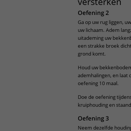
versterken
ui
Oefening 2
Ga op uw rug liggen, u
uw lichaam. Adem langz
uitademing uw bekkenbod
een strakke broek dichtt
grond komt.
Houd uw bekkenbodem 
ademhalingen, en laat 
oefening 10 maal.
Doe de oefening tijden
kruiphouding en staand
Oefening 3
Neem dezelfde houding 