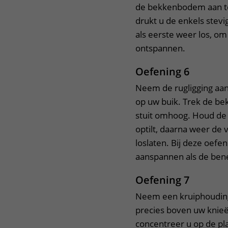
de bekkenbodem aan te
drukt u de enkels stevi
als eerste weer los, 
ontspannen.
Oefening 6
Neem de rugligging aa
op uw buik. Trek de b
stuit omhoog. Houd de s
optilt, daarna weer d
loslaten. Bij deze oefe
aanspannen als de bene
Oefening 7
Neem een kruiphouding
precies boven uw knie
concentreer u op de pla