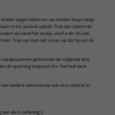
tklapper, klik om te openen
w knieën opgetrokken en uw handen losjes langs
aam in tot uw buik opbolt. Trek dan tijdens de
em op vanaf het stuitje, alsof u de rits van
rekt. Trek uw stuit niet zo ver op dat hij van de
aangespannen gedurende de volgende drie
dan de spanning langzaam los. Herhaal deze
s een andere oefensessie ook eens zittend, in
.
aan als in oefening 2.