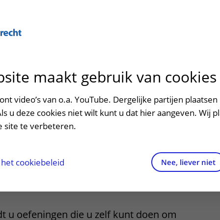
Over U
site maakt gebruik van cookies
n het ziekenhuis
Contact en route
Verwijzers
n
p bezoek in het UMC Utrecht
Mijn UMC Utrecht
Spoed
Patiënt verwijzen
nt video’s van o.a. YouTube. Dergelijke partijen plaatsen 
patiëntportaal
gen ter
Als u deze cookies niet wilt kunt u dat hier aangeven. Wij p
potheek
Contactgegevens
Teleconsult aanvragen
 site te verbeteren.
king van de
inkels en restaurants
Route naar het ziekenhuis
Diagnostiek aanvragen
raak
ciliteiten en voorzieningen
Parkeren
Zorgverlenersportaal
het cookiebeleid
Nee, liever niet
bodem
ezoekregels
Wegwijs in het ziekenhuis
aliteit en veiligheid
Contact met polikliniek
t u oefeningen die u zelf kunt doen om