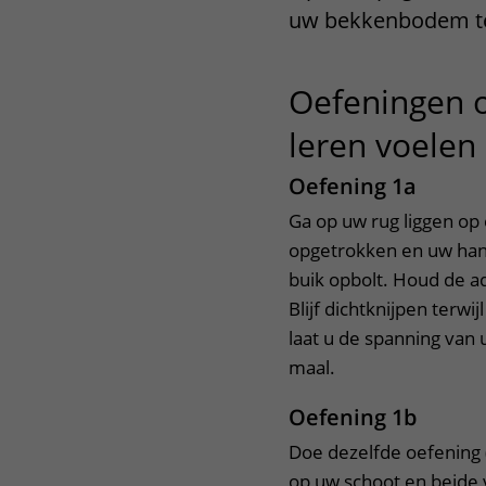
uw bekkenbodem te 
Het Wilhelmina
Bezoektijden
Kinderziekenhuis
Wijzigen patiëntgegevens
Oefeningen 
leren voelen
Oefening 1a
Ga op uw rug liggen op 
opgetrokken en uw han
buik opbolt. Houd de ad
Blijf dichtknijpen terw
laat u de spanning van 
maal.
Oefening 1b
Doe dezelfde oefening (
op uw schoot en beide