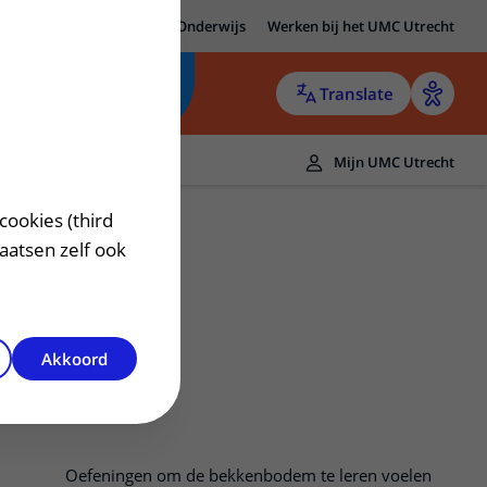
MC Utrecht
Research
Onderwijs
Werken bij het UMC Utrecht
Translate
Mijn UMC Utrecht
cookies (third
laatsen zelf ook
Akkoord
Oefeningen om de bekkenbodem te leren voelen