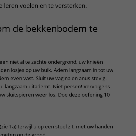
leren voelen en te versterken.
Contact met verpleegafdeling
Het Wilhelmina
om de bekkenbodem te
Kinderziekenhuis
uitklapper, klik om te openen
een niet al te zachte ondergrond, uw knieën
den losjes op uw buik. Adem langzaam in tot uw
em even vast. Sluit uw vagina en anus stevig.
ijl u langzaam uitademt. Niet persen! Vervolgens
uw sluitspieren weer los. Doe deze oefening 10
zie 1a) terwijl u op een stoel zit, met uw handen
 voeten op de grond.