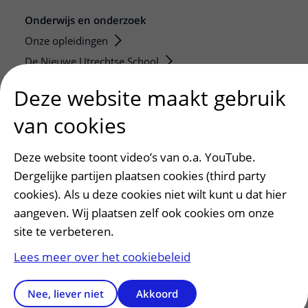
Onderwijs en onderzoek
Onze opleidingen
De Nieuwe Utrechtse School
Stage en opleidingsplaatsen
Deze website maakt gebruik
Research
van cookies
Strategic programs
Research groups
Deze website toont video’s van o.a. YouTube.
Researchers
Dergelijke partijen plaatsen cookies (third party
Research technologies
cookies). Als u deze cookies niet wilt kunt u dat hier
aangeven. Wij plaatsen zelf ook cookies om onze
Verwijzers
site te verbeteren.
Mijn patiënt verwijzen
Lees meer over het cookiebeleid
Teleconsult aanvragen
Diagnostiek aanvragen
Nee, liever niet
Akkoord
Zorgverlenersportaal