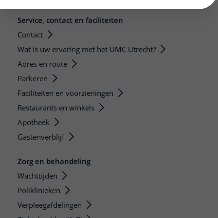
Service, contact en faciliteiten
Contact
Wat is uw ervaring met het UMC Utrecht?
Adres en route
Parkeren
Faciliteiten en voorzieningen
Restaurants en winkels
Apotheek
Gastenverblijf
Zorg en behandeling
Wachttijden
Poliklinieken
Verpleegafdelingen