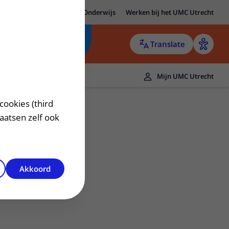
MC Utrecht
Research
Onderwijs
Werken bij het UMC Utrecht
Translate
Mijn UMC Utrecht
cookies (third
laatsen zelf ook
Akkoord