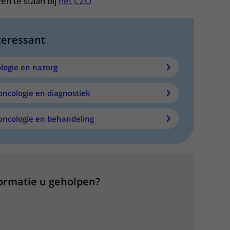
en te staan bij
het CZO
teressant
logie en nazorg
oncologie en diagnostiek
)oncologie en behandeling
formatie u geholpen?