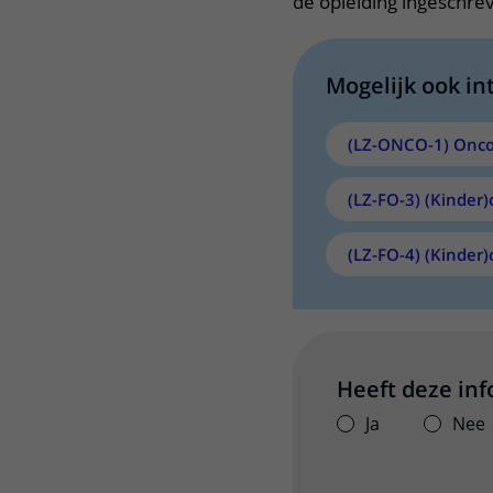
de opleiding ingeschrev
Mogelijk ook in
(LZ-ONCO-1) Onco
(LZ-FO-3) (Kinder)
(LZ-FO-4) (Kinder
Heeft deze in
Ja
Nee