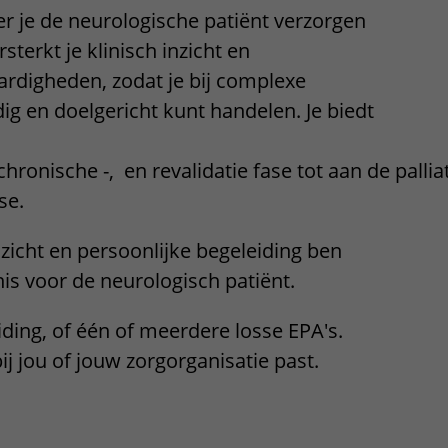
eer je de neurologische patiënt verzorgen
Contact met verpleegafdeling
sterkt je klinisch inzicht en
Het Wilhelmina
rdigheden, zodat je bij complexe
Kinderziekenhuis
ig en doelgericht kunt handelen. Je biedt
chronische -, en revalidatie fase tot aan de pallia
ase.
nzicht en persoonlijke begeleiding ben
nis voor de neurologisch patiënt.
iding, of één of meerdere losse EPA's.
ij jou of jouw zorgorganisatie past.