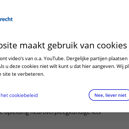
Over U
site maakt gebruik van cookies
n het ziekenhuis
Contact en route
Verwijzers
n
p bezoek in het UMC Utrecht
Mijn UMC Utrecht
Spoed
Patiënt verwijzen
nt video’s van o.a. YouTube. Dergelijke partijen plaatsen 
patiëntportaal
rpleegkundige
Als u deze cookies niet wilt kunt u dat hier aangeven. Wij p
potheek
Contactgegevens
Teleconsult aanvragen
 site te verbeteren.
inkels en restaurants
Route naar het ziekenhuis
Diagnostiek aanvragen
n in de complexe wereld van de
raak
ciliteiten en voorzieningen
Parkeren
Zorgverlenersportaal
het cookiebeleid
Nee, liever niet
 hoe je hoogwaardige, persoonsgerichte
ezoekregels
Wegwijs in het ziekenhuis
de opleiding neuroverpleegkundige iets
aliteit en veiligheid
Contact met polikliniek