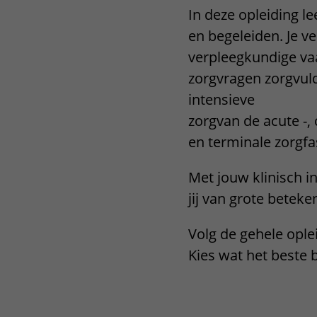
In deze opleiding l
Het Wilhelmina
Bezoektijden
en begeleiden. Je ver
Kinderziekenhuis
Wijzigen patiëntgegevens
verpleegkundige vaa
zorgvragen zorgvuld
intensieve
zorgvan de acute -, 
en terminale zorgf
Met jouw klinisch i
jij van grote beteke
Volg de gehele ople
Kies wat het beste b