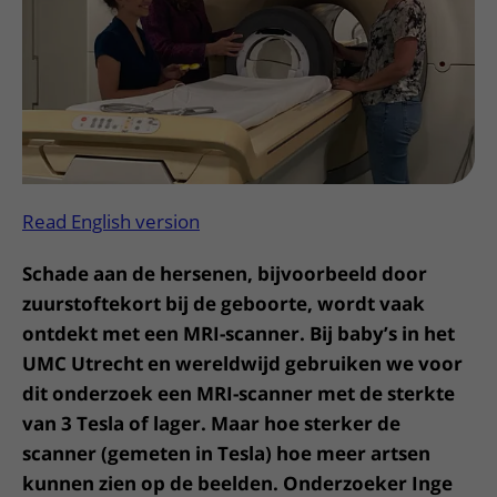
Meer UMC Utrecht
Onderzoeken en diagnostiek
Bloedprikken
Faciliteiten en voorzieningen
Route naar het ziekenhuis
Teleconsult aanvragen
Het Wilhelmina Kinderziekenhuis
Over UMC Utrecht
Wachttijden
Bezoekregels
Parkeren
Diagnostiek aanvragen
Research
Bezoektijden
Kwaliteit en veiligheid
Wegwijs in het ziekenhuis
Zorgverlenersportaal
Onderwijs
Wijzigen patiëntgegevens
Contact met polikliniek
Mijn UMC Utrecht patiëntportaal
Werken bij het UMC Utrecht
Contact met verpleegafdeling
Read English version
Het Wilhelmina Kinderziekenhuis
Schade aan de hersenen, bijvoorbeeld door
zuurstoftekort bij de geboorte, wordt vaak
ontdekt met een MRI-scanner. Bij baby’s in het
UMC Utrecht en wereldwijd gebruiken we voor
dit onderzoek een MRI-scanner met de sterkte
van 3 Tesla of lager. Maar hoe sterker de
scanner (gemeten in Tesla) hoe meer artsen
kunnen zien op de beelden. Onderzoeker Inge