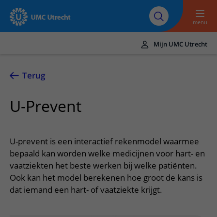
Naar hoofdinhoud
Over UMC
Werken bij het UMC
Research
Onderwijs
Utrecht
Utrecht
menu
Mijn UMC Utrecht
Translate
UMC Utrecht
Terug
Home
U-Prevent
Zorg en behandeling
Ziekten en aandoeningen
Afspraak en opname
U-prevent is een interactief rekenmodel waarmee
Behandelingen
Afspraak maken of wijzigen
bepaald kan worden welke medicijnen voor hart- en
In het ziekenhuis
vaatziekten het beste werken bij welke patiënten.
Poliklinieken
Bezoek aan de polikliniek
Op bezoek in het UMC Utrecht
Contact en route
Ook kan het model berekenen hoe groot de kans is
Verpleegafdelingen
Opname in het ziekenhuis
dat iemand een hart- of vaatziekte krijgt.
Apotheek
Spoed
Verwijzers
Onze zorgverleners
Voorbereiding op uw afspraak
Winkels en restaurants
Contactgegevens
Patiënt verwijzen