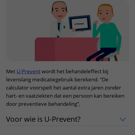
Meer UMC Utrecht
Onderzoeken en diagnostiek
Bloedprikken
Faciliteiten en voorzieningen
Route naar het ziekenhuis
Teleconsult aanvragen
Het Wilhelmina Kinderziekenhuis
Over UMC Utrecht
Wachttijden
Bezoekregels
Parkeren
Diagnostiek aanvragen
Research
Bezoektijden
Kwaliteit en veiligheid
Wegwijs in het ziekenhuis
Zorgverlenersportaal
Onderwijs
Wijzigen patiëntgegevens
Contact met polikliniek
Mijn UMC Utrecht patiëntportaal
Werken bij het UMC Utrecht
Contact met verpleegafdeling
Het Wilhelmina Kinderziekenhuis
Met
U-Prevent
wordt het behandeleffect bij
levenslang medicatiegebruik berekend. “De
calculator voorspelt het aantal extra jaren zonder
hart- en vaatziekten dat een persoon kan bereiken
door preventieve behandeling”,
Voor wie is U-Prevent?
uitklapper, klik