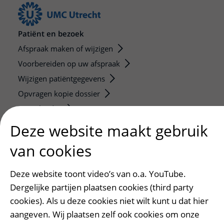
Patiënt en bezoek
Afspraak maken of wijzigen
Voorbereiden op uw afspraak
Wijzigen patiëntgegevens
Opvragen kopie dossier
Bezoektijden
Deze website maakt gebruik
Onderwijs en onderzoek
van cookies
Onze opleidingen
De Nieuwe Utrechtse School
Deze website toont video’s van o.a. YouTube.
Stage en opleidingsplaatsen
Dergelijke partijen plaatsen cookies (third party
Research
cookies). Als u deze cookies niet wilt kunt u dat hier
Strategic programs
aangeven. Wij plaatsen zelf ook cookies om onze
Research groups