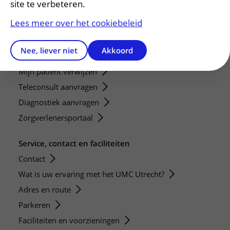
site te verbeteren.
Researchers
Lees meer over het cookiebeleid
Research technologies
Nee, liever niet
Akkoord
Verwijzers
Mijn patiënt verwijzen
Teleconsult aanvragen
Diagnostiek aanvragen
Zorgverlenersportaal
Service, contact en faciliteiten
Contact
Wat is uw ervaring met het UMC Utrecht?
Adres en route
Parkeren
Faciliteiten en voorzieningen