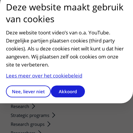
Deze website maakt gebruik
Patiënt en bezoek
van cookies
Afspraak maken of wijzigen
Voorbereiden op uw afspraak
Deze website toont video’s van o.a. YouTube.
Wijzigen patiëntgegevens
Dergelijke partijen plaatsen cookies (third party
Opvragen kopie dossier
cookies). Als u deze cookies niet wilt kunt u dat hier
Bezoektijden
aangeven. Wij plaatsen zelf ook cookies om onze
site te verbeteren.
Onderwijs en onderzoek
Lees meer over het cookiebeleid
Onze opleidingen
De Nieuwe Utrechtse School
Nee, liever niet
Akkoord
Stage en opleidingsplaatsen
Research
Strategic programs
Research groups