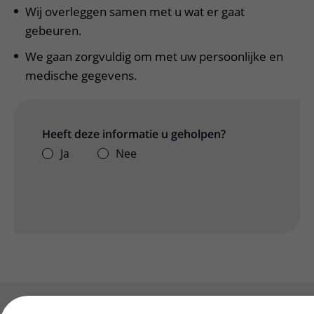
Wij overleggen samen met u wat er gaat
gebeuren.
We gaan zorgvuldig om met uw persoonlijke en
medische gegevens.
Heeft deze informatie u geholpen?
Ja
Nee