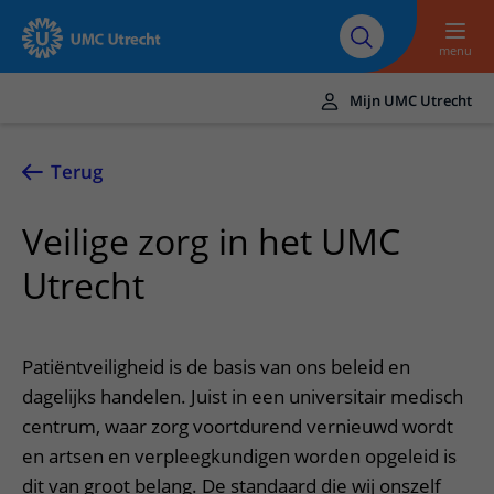
Naar hoofdinhoud
Over UMC
Werken bij het UMC
Research
Onderwijs
Utrecht
Utrecht
menu
Mijn UMC Utrecht
Translate
UMC Utrecht
Terug
Home
Veilige zorg in het UMC
Zorg en behandeling
Utrecht
Ziekten en aandoeningen
Afspraak en opname
Behandelingen
Afspraak maken of wijzigen
In het ziekenhuis
Patiëntveiligheid is de basis van ons beleid en
Poliklinieken
Bezoek aan de polikliniek
Op bezoek in het UMC Utrecht
dagelijks handelen. Juist in een universitair medisch
Contact en route
Verpleegafdelingen
centrum, waar zorg voortdurend vernieuwd wordt
Opname in het ziekenhuis
Apotheek
Spoed
Verwijzers
en artsen en verpleegkundigen worden opgeleid is
Onze zorgverleners
Voorbereiding op uw afspraak
Winkels en restaurants
Contactgegevens
dit van groot belang. De standaard die wij onszelf
Patiënt verwijzen