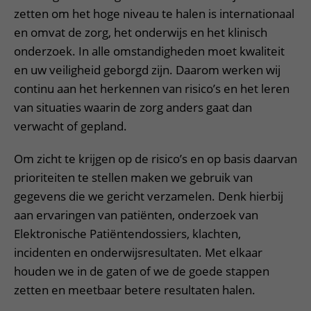
Meer UMC Utrecht
Onderzoeken en diagnostiek
Bloedprikken
Faciliteiten en voorzieningen
zetten om het hoge niveau te halen is internationaal
Route naar het ziekenhuis
Teleconsult aanvragen
Het Wilhelmina Kinderziekenhuis
Over UMC Utrecht
en omvat de zorg, het onderwijs en het klinisch
Wachttijden
Bezoekregels
Parkeren
Diagnostiek aanvragen
onderzoek. In alle omstandigheden moet kwaliteit
Research
Bezoektijden
Kwaliteit en veiligheid
Wegwijs in het ziekenhuis
en uw veiligheid geborgd zijn. Daarom werken wij
Zorgverlenersportaal
Onderwijs
Wijzigen patiëntgegevens
continu aan het herkennen van risico’s en het leren
Contact met polikliniek
van situaties waarin de zorg anders gaat dan
Mijn UMC Utrecht patiëntportaal
Werken bij het UMC Utrecht
Contact met verpleegafdeling
verwacht of gepland.
Het Wilhelmina Kinderziekenhuis
Om zicht te krijgen op de risico’s en op basis daarvan
prioriteiten te stellen maken we gebruik van
gegevens die we gericht verzamelen. Denk hierbij
aan ervaringen van patiënten, onderzoek van
Elektronische Patiëntendossiers, klachten,
incidenten en onderwijsresultaten. Met elkaar
houden we in de gaten of we de goede stappen
zetten en meetbaar betere resultaten halen.