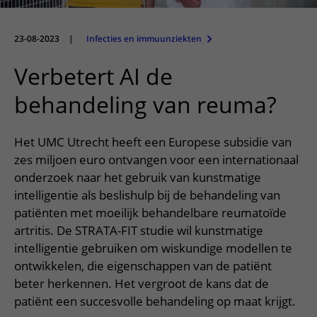
Meer UMC Utrecht
Onderzoeken en diagnostiek
Bloedprikken
Faciliteiten en voorzieningen
Route naar het ziekenhuis
Teleconsult aanvragen
Het Wilhelmina Kinderziekenhuis
Over UMC Utrecht
Wachttijden
Bezoekregels
23-08-2023
|
Infecties en immuunziekten
Parkeren
Diagnostiek aanvragen
Research
Bezoektijden
Kwaliteit en veiligheid
Wegwijs in het ziekenhuis
Verbetert AI de
Zorgverlenersportaal
Onderwijs
Wijzigen patiëntgegevens
Contact met polikliniek
behandeling van reuma?
Mijn UMC Utrecht patiëntportaal
Werken bij het UMC Utrecht
Contact met verpleegafdeling
Het UMC Utrecht heeft een Europese subsidie van
Het Wilhelmina Kinderziekenhuis
zes miljoen euro ontvangen voor een internationaal
onderzoek naar het gebruik van kunstmatige
intelligentie als beslishulp bij de behandeling van
patiënten met moeilijk behandelbare reumatoïde
artritis. De STRATA-FIT studie wil kunstmatige
intelligentie gebruiken om wiskundige modellen te
ontwikkelen, die eigenschappen van de patiënt
beter herkennen. Het vergroot de kans dat de
patiënt een succesvolle behandeling op maat krijgt.