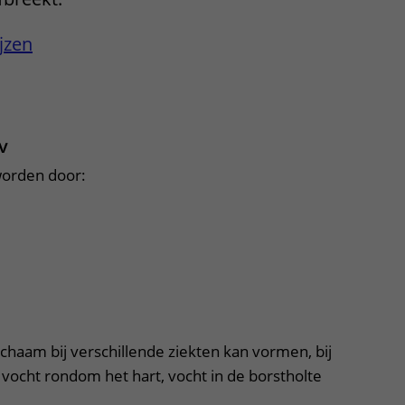
Contact met verpleegafdeling
jzen
Het Wilhelmina
Kinderziekenhuis
klapper, klik om te openen
v
worden door:
lichaam bij verschillende ziekten kan vormen, bij
 vocht rondom het hart, vocht in de borstholte