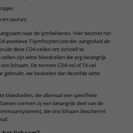
kopjes
 en sauna’s
h langzaam naar de lymfeklieren. Hier besmet het
D4-positieve T-lymfocyten (verder aangeduid als
bruikt deze CD4-cellen om zichzelf te
ellen zijn witte bloedcellen die erg belangrijk
 ons lichaam. De termen CD4-cel of T4-cel
r gebruikt, we bedoelen dan dezelfde witte
tte bloedcellen, die allemaal een specifieke
Samen vormen zij een belangrijk deel van de
t immuunsysteem), die ons lichaam beschermt
naf.
n het lichaam?