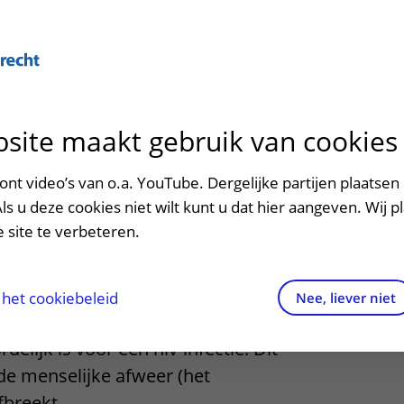
Over U
site maakt gebruik van cookies
n het ziekenhuis
Contact en route
Verwijzers
n
p bezoek in het UMC Utrecht
Mijn UMC Utrecht
Spoed
Patiënt verwijzen
nt video’s van o.a. YouTube. Dergelijke partijen plaatsen 
patiëntportaal
ctie
Als u deze cookies niet wilt kunt u dat hier aangeven. Wij p
potheek
Contactgegevens
Teleconsult aanvragen
 site te verbeteren.
inkels en restaurants
Route naar het ziekenhuis
Diagnostiek aanvragen
raak
ciliteiten en voorzieningen
Parkeren
Zorgverlenersportaal
het cookiebeleid
Nee, liever niet
ientievirus (hiv) is de naam van het
ezoekregels
Wegwijs in het ziekenhuis
delijk is voor een hiv-infectie. Dit
 de menselijke afweer (het
aliteit en veiligheid
Contact met polikliniek
breekt.