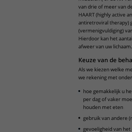
van drie of meer van 
HAART (highly active an
antiretroviral therap
(vermenigvuldiging) van
Hierdoor kan het aanta
afweer van uw lichaam
Keuze van de beh
Als we kiezen welke me
we rekening met onde
hoe gemakkelijk u he
per dag of vaker mo
houden met eten
gebruik van andere (n
gevoeligheid van het