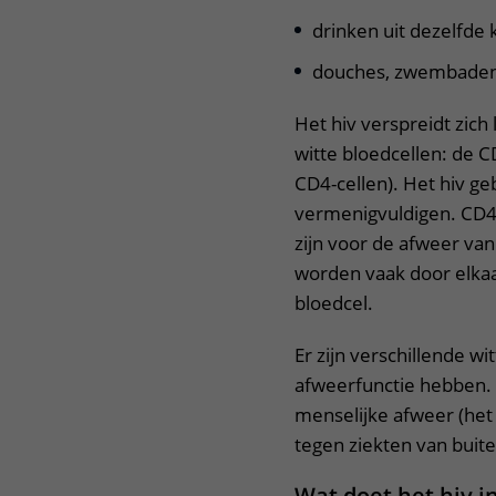
drinken uit dezelfde 
douches, zwembaden
Het hiv verspreidt zic
witte bloedcellen: de C
CD4-cellen). Het hiv ge
vermenigvuldigen. CD4-c
zijn voor de afweer van
worden vaak door elkaa
bloedcel.
Er zijn verschillende wi
afweerfunctie hebben. 
menselijke afweer (he
tegen ziekten van buite
Wat doet het hiv i