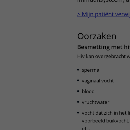
Het Wilhelmina
Bezoektijden
> Mijn patiënt verwi
Kinderziekenhuis
Wijzigen patiëntgegevens
Oorzaken
uit
Besmetting met hi
Hiv kan overgebracht 
sperma
vaginaal vocht
bloed
vruchtwater
vocht dat zich in het 
voorbeeld buikvocht,
etc.