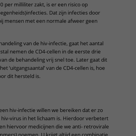
per milliliter zakt, is er een risico op
egenheids)infecties. Dat zijn infecties door
bij mensen met een normale afweer geen
andeling van de hiv-infectie, gaat het aantal
stal nemen de CD4-cellen in de eerste drie
n de behandeling vrij snel toe. Later gaat dit
het ‘uitgangsaantal’ van de CD4-cellen is, hoe
r dit hersteld is.
uitklapper, klik om te openen
een hiv-infectie willen we bereiken dat er zo
 hiv-virus in het lichaam is. Hierdoor verbetert
n hiervoor medicijnen die we anti- retrovirale
mmers) noemen. U krijgt altijd een combinatie