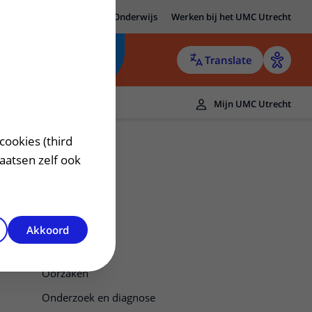
MC Utrecht
Research
Onderwijs
Werken bij het UMC Utrecht
Translate
Mijn UMC Utrecht
cookies (third
laatsen zelf ook
Akkoord
HIV-infectie
Oorzaken
Onderzoek en diagnose